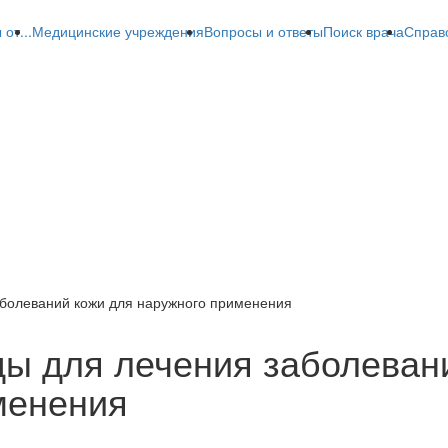
от...
Медицинские учреждения
Вопросы и ответы
Поиск врача
Справ
аболеваний кожи для наружного применения
ды для лечения заболеван
менения