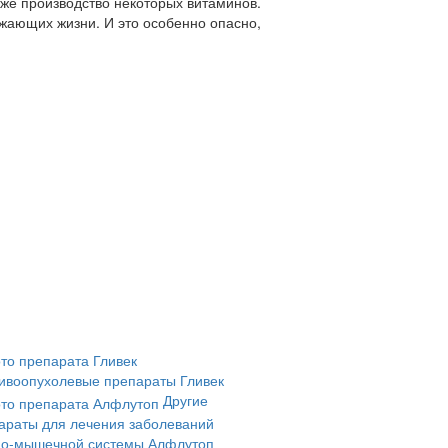
аже производство некоторых витаминов.
ожающих жизни. И это особенно опасно,
ивоопухолевые препараты
Гливек
Другие
араты для лечения заболеваний
но-мышечной системы
Алфлутоп