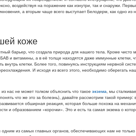
ксно, воздействуя на поражение как изнутри, так и снаружи. Перв
никновения, а вторым чаще всего выступает Белодерм, как одно из
шей коже
тный барьер, что создала природа для нашего тела. Кроме чисто
 БАВ и витамины, а в её толще находятся даже иммунные клетки, 
ь внутрь клетки. Более того, повинуясь инструкциям нервной сист
реохлаждения. И исходя из всего этого, необходимо оберегать наш
 из нас не может толком объяснить что такое
экзема
, мы сталкива
 понять что же это за болезнь), давайте рассмотрим такой пример: 
развивается обширная реакция, которая больше похожа на механич
и и образованием «корочки». Это и есть та самая экзема о котор
я одним из самых главных органов, обеспечивающих нам не только