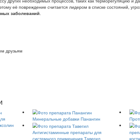
ассу других необходимых процессов, таких как терморегуляцию и д
этому её повреждение считается лидером в списке состояний, угр
нных заболеваний
.
ем друзьям
и
для
Минеральные добавки
Панангин
Прот
ксолин
Антигистаминные препараты для
преп
системного применения
Тавегил
кост