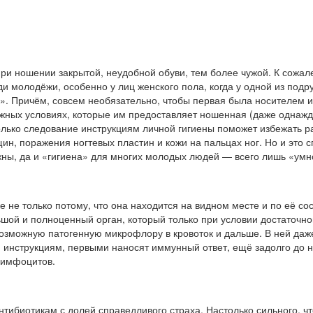
при ношении закрытой, неудобной обуви, тем более чужой. К сожал
 молодёжи, особенно у лиц женского пола, когда у одной из подру
е». Причём, совсем необязательно, чтобы первая была носителем 
ажных условиях, которые им предоставляет ношенная (даже однажды
олько следование инструкциям личной гигиены поможет избежать 
щин, поражения ногтевых пластин и кожи на пальцах ног. Но и это с
жны, да и «гигиена» для многих молодых людей — всего лишь «умн
е не только потому, что она находится на видном месте и по её 
шой и полноценный орган, который только при условии достаточной
озможную патогенную микрофлору в кровоток и дальше. В ней даж
 инструкциям, первыми наносят иммунный ответ, ещё задолго до 
лимфоцитов.
нтибиотикам с долей справедливого страха. Настолько сильного, ч