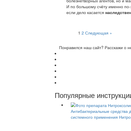
болезнетворных агентов, но и м
И по большому счёту именно по-
если дело касается
наследстве
Пагинация
1
2
Следующая »
записей
Понравился наш сайт? Расскажи о н
Популярные инструкци
Антибактериальные средства 
системного применения
Нитро