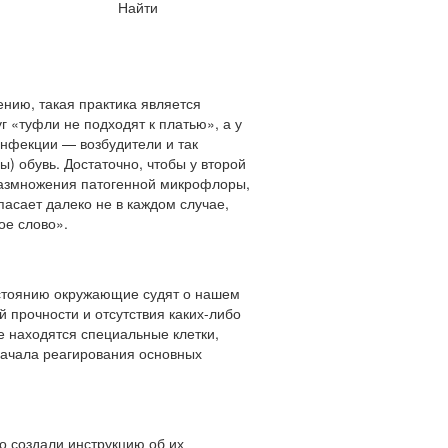
Найти
ению, такая практика является
г «туфли не подходят к платью», а у
инфекции — возбудители и так
) обувь. Достаточно, чтобы у второй
размножения патогенной микрофлоры,
пасает далеко не в каждом случае,
ое слово».
состоянию окружающие судят о нашем
 прочности и отсутствия каких-либо
е находятся специальные клетки,
начала реагирования основных
то создали инструкцию об их