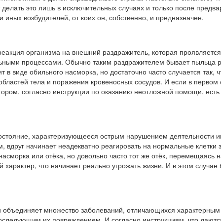
 делать это лишь в исключительных случаях и только после предв
иных возбудителей, от коих он, собственно, и предназначен.
реакция организма на внешний раздражитель, которая проявляется
ьными процессами. Обычно таким раздражителем бывает пыльца 
т в виде обильного насморка, но достаточно часто случается так, 
областей тела и поражения кровеносных сосудов. И если в первом
тором, согласно инструкции по оказанию неотложной помощи, есть 
стояние, характеризующееся острым нарушением деятельности им
, вдруг начинает неадекватно реагировать на нормальные клетки з
насморка или отёка, но довольно часто тот же отёк, перемещаясь 
 характер, что начинает реально угрожать жизни. И в этом случае
и объединяет множество заболеваний, отличающихся характерным 
оследующим их повреждением. И согласно инструкциям, что даютс