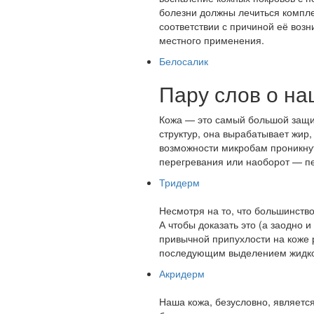
болезни должны лечиться компле
соответствии с причиной её воз
местного применения.
Белосалик
Пару слов о на
Кожа — это самый большой защи
структур, она вырабатывает жир,
возможности микробам проникнут
перегревания или наоборот — пе
Тридерм
Несмотря на то, что большинство
А чтобы доказать это (а заодно и
привычной припухлости на коже 
последующим выделением жидкост
Акридерм
Наша кожа, безусловно, являетс