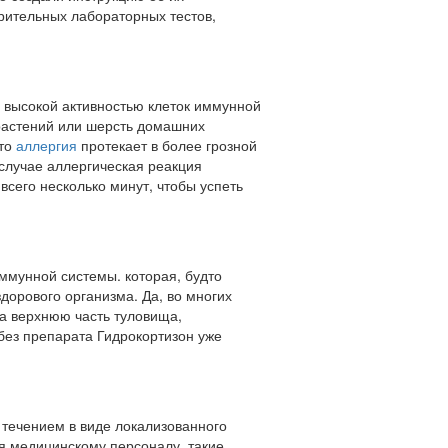
арительных лабораторных тестов,
 высокой активностью клеток иммунной
растений или шерсть домашних
что
аллергия
протекает в более грозной
 случае аллергическая реакция
всего несколько минут, чтобы успеть
мунной системы. которая, будто
дорового организма. Да, во многих
на верхнюю часть туловища,
 без препарата Гидрокортизон уже
течением в виде локализованного
я медицинскому персоналу, такие