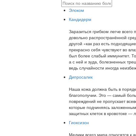
Элоком
Кандидерм
Заразиться грибком легче всего 
довольно распространённой среди
другой «как раз есть подходящи
прекрасно себя чувствуют во вл
был более слабый иммунитет. Т
а с ней и зуда, болезненных тре
ведь случайности иногда неизбе
Дипросалик
Наша кожа должна быть в порядк
благополучии. Это — самый боль
повреждений не пропускает всев
которые подчиняясь заложенным
защитных клеток в кровотоке — 
Гиоксизон
Медики всего мира относятся к а