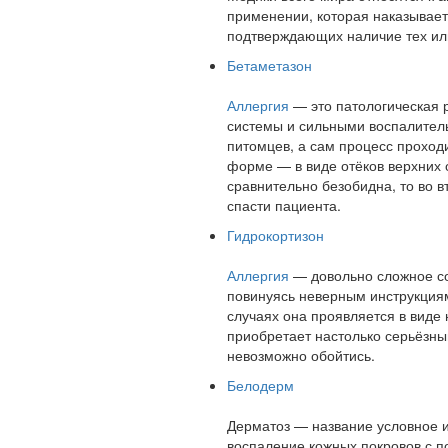
применении, которая наказывает
подтверждающих наличие тех или 
Бетаметазон
Аллергия
— это патологическая 
системы и сильными воспалител
питомцев, а сам процесс проходи
форме — в виде отёков верхних 
сравнительно безобидна, то во в
спасти пациента.
Гидрокортизон
Аллергия
— довольно сложное со
повинуясь неверным инструкциям
случаях она проявляется в виде 
приобретает настолько серьёзный
невозможно обойтись.
Белодерм
Дерматоз — название условное 
воспаление кожных покровов с п