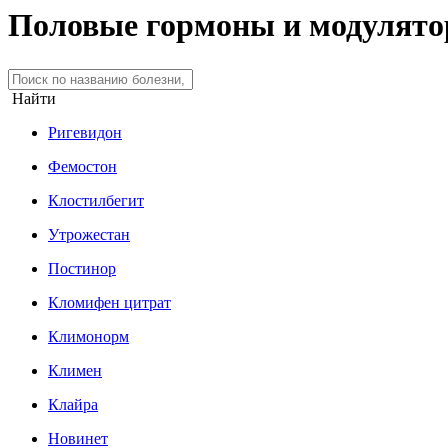
Половые гормоны и модулято
Найти
Ригевидон
Фемостон
Клостилбегит
Утрожестан
Постинор
Кломифен цитрат
Климонорм
Климен
Клайра
Новинет