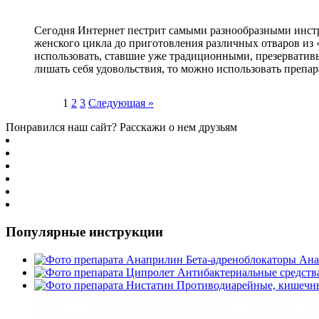
Сегодня Интернет пестрит самыми разнообразными инст
женского цикла до приготовления различных отваров из «
использовать, ставшие уже традиционными, презервативы.
лишать себя удовольствия, то можно использовать препар
Пагинация
1
2
3
Следующая »
записей
Понравился наш сайт? Расскажи о нем друзьям
Популярные инструкции
Бета-адреноблокаторы
Ана
Антибактериальные средств
Противодиарейные, кишечны