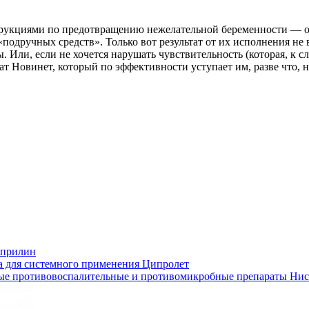
рукциями по предотвращению нежелательной беременности — от
подручных средств». Только вот результат от их исполнения не
 Или, если не хочется нарушать чувствительность (которая, к с
ат Новинет, который по эффективности уступает им, разве что, 
прилин
а для системного применения
Ципролет
е противовоспалительные и противомикробные препараты
Нис