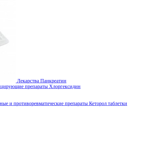
Лекарства
Панкреатин
ицирующие препараты
Хлоргексидин
ные и противоревматические препараты
Кеторол таблетки