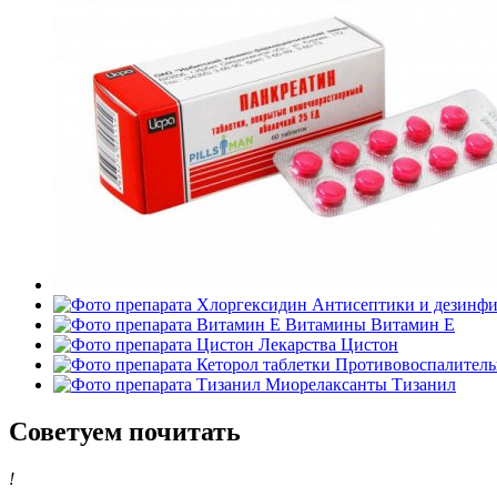
Антисептики и дезинф
Витамины
Витамин Е
Лекарства
Цистон
Противовоспалитель
Миорелаксанты
Тизанил
Советуем почитать
!