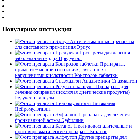
Популярные инструкции
Антигистаминные препараты
для системного применения
Эриус
Препараты для лечения
заболеваний сердца
Предуктал
Препараты,
применяемые при состояниях, связанных с
нарушениями кислотности
Контролок таблетки
Анальгетики
Спазмалгон
Препараты для
лечения ожирения (исключая диетические продукты)
Редуксин капсулы
Витамины
Нейромультивит
Препараты для лечения
бронхиальной астмы
Эуфиллин
Противовоспалительные и
противоревматические препараты
Кетанов
Другие препараты для