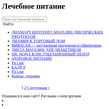
Лечебное питание
Найти
ДИАМАРТ ИНТЕРНЕТ-МАГАЗИН ДИЕТИЧЕСКИХ
ПРОДУКТОВ
ДИАМИР К ТОРГОВЫЙ ДОМ
ВИВАСАН — натуральная продукция из Швейцарии
ДИЕТА МАГАЗИН ДЛЯ ДИАБЕТИКОВ
DR. NONA КОНСУЛЬТАЦИОННЫЙ ЦЕНТР
ЗДОРОВОЕ ПИТЕНИЕ
Fit Line
КАДР-9
Fit Line
Компас здоровья
Пагинация
1
2
Следующая »
записей
Понравился наш сайт? Расскажи о нем друзьям