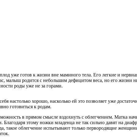
о плод уже готов к жизни вне маминого тела. Его легкие и нервн
ас, малыш родится с небольшим дефицитом веса, но его жизни н
ности роды уже не за горами.
себя настолько хорошо, насколько ей это позволяет уже достат
вно готовиться к родам.
можность в прямом смысле вздохнуть с облегчением. Матка начи
 Благодаря этому ножки младенца не так сильно давят на диафр
да, такое облегчение испытывают только первородящие женщин
аток.