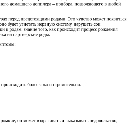
ального домашнего допплера – прибора, позволяющего в любой
страх перед предстоящими родами. Это чувство может появиться
оно будет угнетать нервную систему, нарушать сон,
и к родам: знание того, как происходит процесс рождения
нка на партнерские роды.
мптомы:
происходить более ярко и стремительно.
громкие, он может вздрагивать и выказывать недовольство,