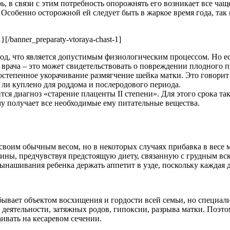
ь, в связи с этим потребность опорожнять его возникает все ча
 Особенно осторожной ей следует быть в жаркое время года, та
}[/banner_preparaty-vtoraya-chast-1]
д, что является допустимым физиологическим процессом. Но ес
 врача – это может свидетельствовать о повреждении плодного п
остепенное укорачивание размягчение шейка матки. Это говорит
е ли куплено для роддома и послеродового периода.
ся диагноз «старение плаценты II степени». Для этого срока та
му получает все необходимые ему питательные вещества.
 своим обычным весом, но в некоторых случаях прибавка в весе м
ны, предчувствуя предстоящую диету, связанную с грудным вск
вынашивания ребенка держать аппетит в узде, поскольку каждая 
 бывает объектом восхищения и гордости всей семьи, но специал
 деятельности, затяжных родов, гипоксии, разрыва матки. Поэто
ивать на кесаревом сечении.