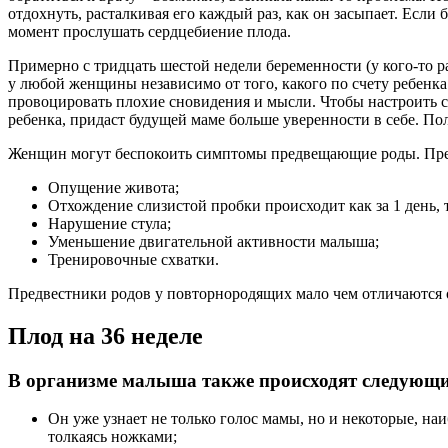
отдохнуть, расталкивая его каждый раз, как он засыпает. Если
момент прослушать сердцебиение плода.
Примерно с тридцать шестой недели беременности (у кого-то р
у любой женщины независимо от того, какого по счету ребенка 
провоцировать плохие сновидения и мысли. Чтобы настроить се
ребенка, придаст будущей маме больше уверенности в себе. Пол
Женщин могут беспокоить симптомы предвещающие роды. Пред
Опущение живота;
Отхождение слизистой пробки происходит как за 1 день, т
Нарушение стула;
Уменьшение двигательной активности малыша;
Тренировочные схватки.
Предвестники родов у повторнородящих мало чем отличаются о
Плод на 36 неделе
В организме малыша также происходят следующи
Он уже узнает не только голос мамы, но и некоторые, на
толкаясь ножками;