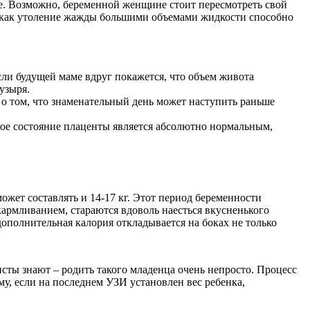
ще. Возможно, беременной женщине стоит пересмотреть свой
к как утоление жажды большими объемами жидкости способно
ли будущей маме вдруг покажется, что объем живота
узыря.
 о том, что знаменательный день может наступить раньше
кое состояние плаценты является абсолютно нормальным,
ожет составлять и 14-17 кг. Этот период беременности
армливанием, стараются вдоволь наесться вкусненького
дополнительная калория откладывается на боках не только
исты знают – родить такого младенца очень непросто. Процесс
му, если на последнем УЗИ установлен вес ребенка,