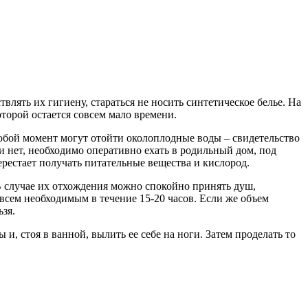
лять их гигиену, стараться не носить синтетическое белье. На
оторой остается совсем мало времени.
юбой момент могут отойти околоплодные воды – свидетельство
ли нет, необходимо оперативно ехать в родильный дом, под
ерестает получать питательные вещества и кислород.
 В случае их отхождения можно спокойно принять душ,
 всем необходимым в течение 15-20 часов. Если же объем
зя.
, стоя в ванной, вылить ее себе на ноги. Затем проделать то