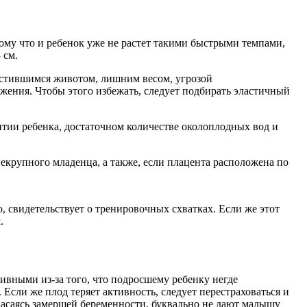
ому что и ребенок уже не растет такими быстрыми темпами,
 см.
пустившимся животом, лишним весом, угрозой
жения. Чтобы этого избежать, следует подбирать эластичный
тии ребенка, достаточном количестве околоплодных вод и
крупного младенца, а также, если плацента расположена по
о, свидетельствует о тренировочных схватках. Если же этот
.
ивными из-за того, что подросшему ребенку негде
Если же плод теряет активность, следует перестраховаться и
опасаясь замершей беременности, буквально не дают малышу