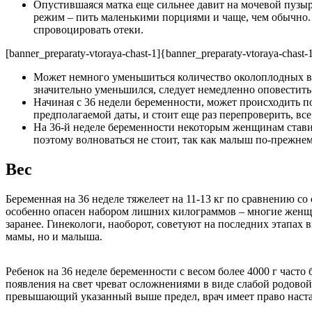
Опустившаяся матка еще сильнее давит на мочевой пузыр
режим – пить маленькими порциями и чаще, чем обычно.
спровоцировать отеки.
[banner_preparaty-vtoraya-chast-1]{banner_preparaty-vtoraya-chast-1
Может немного уменьшиться количество околоплодных во
значительно уменьшился, следует немедленно оповестить
Начиная с 36 недели беременности, может происходить п
предполагаемой даты, и стоит еще раз перепроверить, вс
На 36-й неделе беременности некоторым женщинам ставит
поэтому волноваться не стоит, так как малыш по-прежне
Вес
Беременная на 36 неделе тяжелеет на 11-13 кг по сравнению со
особенно опасен набором лишних килограммов – многие женщи
заранее. Гинекологи, наоборот, советуют на последних этапах 
мамы, но и малыша.
Ребенок на 36 неделе беременности с весом более 4000 г часто
появления на свет чреват осложнениями в виде слабой родовой
превышающий указанный выше предел, врач имеет право наста