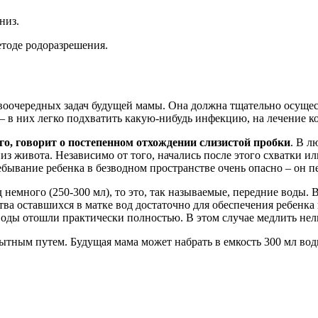
низ.
етоде родоразрешения.
оочередных задач будущей мамы. Она должна тщательно осуществ
 – в них легко подхватить какую-нибудь инфекцию, на лечение к
го, говорит о постепенном отхождении слизистой пробки
. В л
из живота. Независимо от того, начались после этого схватки и
бывание ребенка в безводном пространстве очень опасно – он п
 немного (250-300 мл), то это, так называемые, передние воды.
тва оставшихся в матке вод достаточно для обеспечения ребенка
 воды отошли практически полностью. В этом случае медлить нель
ным путем. Будущая мама может набрать в емкость 300 мл воды и