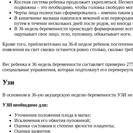
Костная система ребенка продолжает укрепляться. Несмот
подвижны – это необходимо, чтобы головка свободно мог
Черты лица полностью сформировались – именно таким ув
В кишечнике малыша накопился меконий или первородны
путем в течение нескольких дней после родов, но иногда 
В 36 недель беременности происходит формирование всех
ощупывает свое лицо, тело, пуповину, обхватывает ноги.
Кроме того, приблизительно на 36-й неделе ребенок постепенн
появления на свет смазки останется ровно столько, сколько тре
Вес ребенка в 36 недель беременности составляет примерно 275
специальные упражнения, которые подтолкнут его перевернуть
Узи
В основном в 36-ую акушерскую неделю беременности УЗИ не п
УЗИ необходимо для:
Уточнения положения плода в матке;
Исключения его обвития пуповиной;
Оценки состояния и степени зрелости плаценты;
Оценки развития;