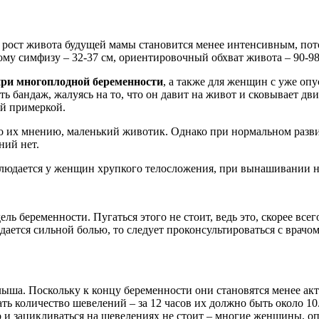
о рост живота будущей мамы становится менее интенсивным, пот
му симфизу – 32-37 см, ориентировочный обхват живота – 90-98
при многоплодной беременности
, а также для женщин с уже о
бандаж, жалуясь на то, что он давит на живот и сковывает дви
ой примеркой.
 их мнению, маленький животик. Однако при нормальном разви
ний нет.
людается у женщин хрупкого телосложения, при вынашивании не
ь беременности. Пугаться этого не стоит, ведь это, скорее всег
ется сильной болью, то следует проконсультироваться с врачом
ыша. Поскольку к концу беременности они становятся менее акт
 количество шевелений – за 12 часов их должно быть около 10. 
Но и зацикливаться на шевелениях не стоит – многие женщины, 