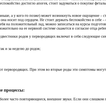
 беспокойство достигло апогея, стоит задуматься о покупке фет
аньше, а у кого-то позже) может возникнуть новое ощущение – 
она носит под сердцем. Не стоит держать беспокойство в себе – 
бя на положительный лад, можно записаться на курсы подготовк
ожительно на ее нервной системе скажется и согласие отца ребе
вестники родов у первородящих включат в себя следующие си
ак и за неделю до родов;
т первородящих. При этом во вторые роды эти симптомы могут 
е процессы:
иболее часто повторяющиеся, внешние звуки. Если они слишком 