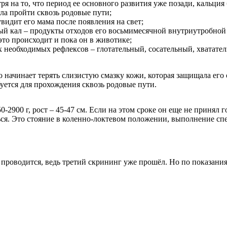
ря на то, что период ее основного развития уже позади, кальци
ла пройти сквозь родовые пути;
идит его мама после появления на свет;
й кал – продукты отходов его восьмимесячной внутриутробной 
это происходит и пока он в животике;
 необходимых рефлексов – глотательный, сосательный, хватател
о начинает терять слизистую смазку кожи, которая защищала ег
буется для прохождения сквозь родовые пути.
0-2900 г, рост – 45-47 см. Если на этом сроке он еще не принял
ся. Это стояние в коленно-локтевом положении, выполнение спе
роводится, ведь третий скрининг уже прошёл. Но по показаниям