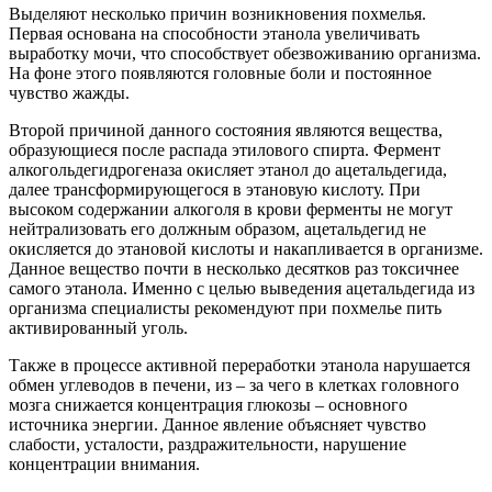
Выделяют несколько причин возникновения похмелья.
Первая основана на способности этанола увеличивать
выработку мочи, что способствует обезвоживанию организма.
На фоне этого появляются головные боли и постоянное
чувство жажды.
Второй причиной данного состояния являются вещества,
образующиеся после распада этилового спирта. Фермент
алкогольдегидрогеназа окисляет этанол до ацетальдегида,
далее трансформирующегося в этановую кислоту. При
высоком содержании алкоголя в крови ферменты не могут
нейтрализовать его должным образом, ацетальдегид не
окисляется до этановой кислоты и накапливается в организме.
Данное вещество почти в несколько десятков раз токсичнее
самого этанола. Именно с целью выведения ацетальдегида из
организма специалисты рекомендуют при похмелье пить
активированный уголь.
Также в процессе активной переработки этанола нарушается
обмен углеводов в печени, из – за чего в клетках головного
мозга снижается концентрация глюкозы – основного
источника энергии. Данное явление объясняет чувство
слабости, усталости, раздражительности, нарушение
концентрации внимания.