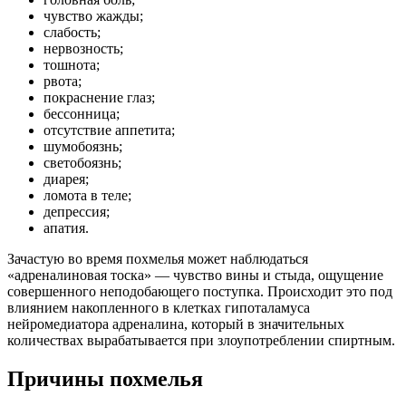
чувство жажды;
слабость;
нервозность;
тошнота;
рвота;
покраснение глаз;
бессонница;
отсутствие аппетита;
шумобоязнь;
светобоязнь;
диарея;
ломота в теле;
депрессия;
апатия.
Зачастую во время похмелья может наблюдаться
«адреналиновая тоска» — чувство вины и стыда, ощущение
совершенного неподобающего поступка. Происходит это под
влиянием накопленного в клетках гипоталамуса
нейромедиатора адреналина, который в значительных
количествах вырабатывается при злоупотреблении спиртным.
Причины похмелья