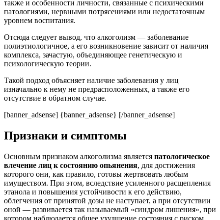
также и особенности личности, связанные с психическими
патологиями, нервными потрясениями или недостаточным
уровнем воспитания.
Отсюда следует вывод, что алкоголизм — заболевание
полиэтиологичное, а его возникновение зависит от наличия
комплекса, зачастую, объединяющее генетическую и
психологическую теории.
Такой подход объясняет наличие заболевания у лиц
изначально к нему не предрасположенных, а также его
отсутствие в обратном случае.
[banner_adsense] {banner_adsense} [/banner_adsense]
Признаки и симптомы
Основным признаком алкоголизма является
патологическое
влечение лиц к состоянию опьянения
, для достижения
которого они, как правило, готовы жертвовать любым
имуществом. При этом, вследствие усиленного расщепления
этанола и повышения устойчивости к его действию,
облегчения от принятой дозы не наступает, а при отсутствии
оной — развивается так называемый «синдром лишения», при
котором наблюдается общее ухудшение состояния с риском