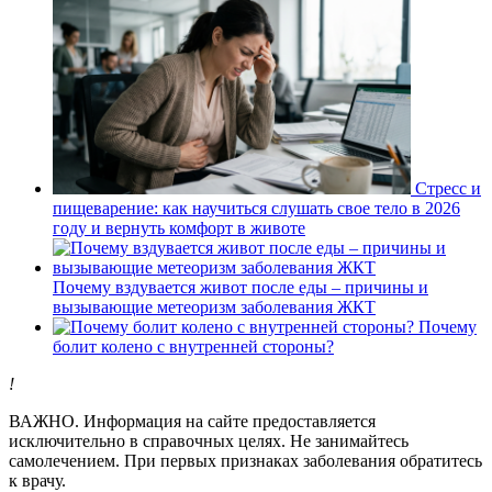
Стресс и
пищеварение: как научиться слушать свое тело в 2026
году и вернуть комфорт в животе
Почему вздувается живот после еды – причины и
вызывающие метеоризм заболевания ЖКТ
Почему
болит колено с внутренней стороны?
!
ВАЖНО.
Информация на сайте предоставляется
исключительно в справочных целях. Не занимайтесь
самолечением. При первых признаках заболевания обратитесь
к врачу.