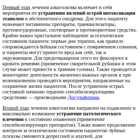
Первый этап
лечения алкоголизма включает в себя
мероприятия по
устранению явлений острой интоксикации
этанолом
и абстинентного синдрома. Для этого пациенту
назначают витаминны препараты, транквилизаторы,
противосудорожные, снотворные и противорвотные средства.
Крайне важно пристальное наблюдение за психическим
состоянием пациента: первые дни терапии, как правило
сопровождаются буйным состоянием с помрачением сознания,
и пациенты могут принести вред как себе, так и
окружающим. Для предотвращения этого их фиксируют к
кровати ремнями (применение смирительной рубашки в этом
случае может привести к травмам головы). Также проводится
мониторинг деятельности жизненно важных органов и при
возникновении проводятся мероприятия, направленные на
сохранение жизни пациентов. После устранения острых
состояний начинаю терапию сенсибилизирующими
средствами — производными
Дисульфирама
.
Второй этап
лечения алкоголизма направлен на подавление и
максимально возможное
устранение патологического
влечения
к состоянию опьянения (применение
сенсибилизирующих препаратов). Также важно продолжение
контроля за психическим состоянием пациентов: буйные
психозы сменяются депрессией и апатией, для