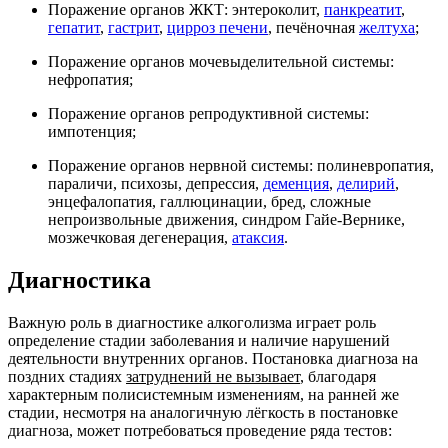
Поражение органов ЖКТ: энтероколит,
панкреатит
,
гепатит
,
гастрит
,
цирроз печени
, печёночная
желтуха
;
Поражение органов мочевыделительной системы:
нефропатия;
Поражение органов репродуктивной системы:
импотенция;
Поражение органов нервной системы: полиневропатия,
параличи, психозы, депрессия,
деменция
,
делирий
,
энцефалопатия, галлюцинации, бред, сложные
непроизвольные движения, синдром Гайе-Вернике,
мозжечковая дегенерация,
атаксия
.
Диагностика
Важную роль в диагностике алкоголизма играет роль
определение стадии заболевания и наличие нарушений
деятельности внутренних органов. Постановка диагноза на
поздних стадиях
затруднений не вызывает
, благодаря
характерным полисистемным изменениям, на ранней же
стадии, несмотря на аналогичную лёгкость в постановке
диагноза, может потребоваться проведение ряда тестов: