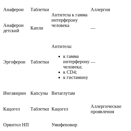
Анаферон
Таблетки
Аллергия
Антитела к гамма
интерферону
Анаферон
человека
Капли
—
детский
Антитела:
к гамма
интерферону
Эргоферон
Таблетки
—
человека;
к CD4;
к гистамину
Ингавирин
Капсулы
Витаглутам
Аллергические
Кацогел
Таблетки
Кацогел
проявления
Орвитол НП
Умифеновир