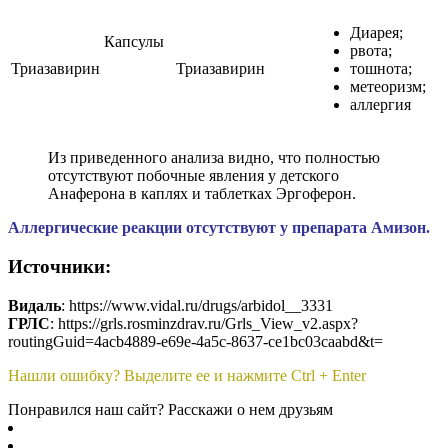
Диарея;
Капсулы
рвота;
Триазавирин
Триазавирин
тошнота;
метеоризм;
аллергия
Из приведенного анализа видно, что полностью
отсутствуют побочные явления у детского
Анаферона в каплях и таблетках Эргоферон.
Аллергические реакции отсутствуют у препарата Амизон.
Источники:
Видаль
: https://www.vidal.ru/drugs/arbidol__3331
ГРЛС
: https://grls.rosminzdrav.ru/Grls_View_v2.aspx?
routingGuid=4acb4889-e69e-4a5c-8637-ce1bc03caabd&t=
Нашли ошибку? Выделите ее и нажмите Ctrl + Enter
Понравился наш сайт? Расскажи о нем друзьям