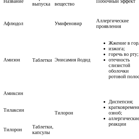
Название
Побочный эффект
выпуска
вещество
Аллергические
Афлюдол
Умифеновир
проявления
Жжение в гор
изжога;
горечь во рту;
Амизон
Энисамия йодид
отечность
Таблетки
слизистой
оболочки
ротовой поло
Амиксин
Диспепсия;
кратковреме
Тилаксин
Тилорон
озноб;
аллергически
реакции
Таблетки,
Тилорон
капсулы