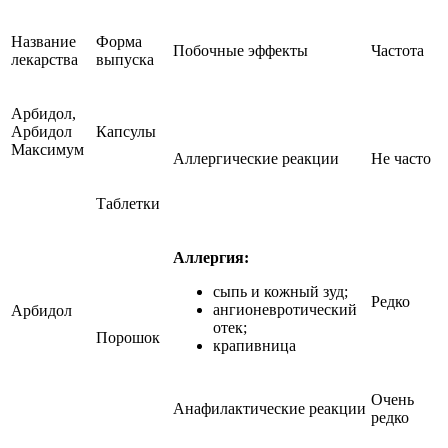
Название
Форма
Побочные эффекты
Частота
лекарства
выпуска
Арбидол,
Арбидол
Капсулы
Максимум
Аллергические реакции
Не часто
Таблетки
Аллергия:
сыпь и кожный зуд;
Редко
ангионевротический
Арбидол
отек;
Порошок
крапивница
Очень
Анафилактические реакции
редко