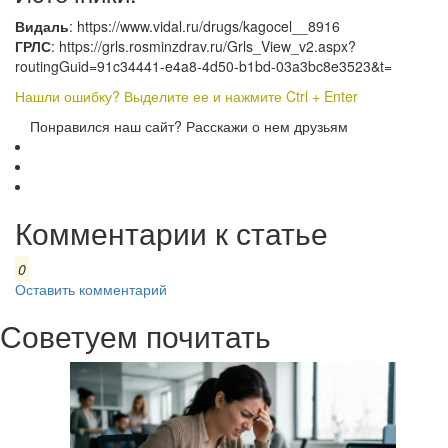
Видаль
: https://www.vidal.ru/drugs/kagocel__8916
ГРЛС
: https://grls.rosminzdrav.ru/Grls_View_v2.aspx?
routingGuid=91c34441-e4a8-4d50-b1bd-03a3bc8e3523&t=
Нашли ошибку? Выделите ее и нажмите Ctrl + Enter
Понравился наш сайт? Расскажи о нем друзьям
Комментарии к статье
0
Оставить комментарий
Советуем почитать