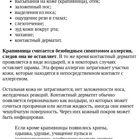
высыпания на коже (крапивница), отек;
заложенный нос;
выделения из носа;
ощущение рези в глазах;
слезотечение;
зуд кожи вокруг рта;
чихание;
контактный дерматит.
Крапивница считается безобидным симптомом аллергии,
следов она не оставляет
. В то же время контактный дерматит
проявляется в виде волдырей, и в некоторых случаях
оставляет шрамы. Эта форма аллергии затрагивает участки
кожи, которые находятся в непосредственном контакте с
аллергеном.
Остальная кожа не затрагивается, нет заложенности носа,
желудочных реакций. Контактный дерматит обычно
появляется первоначально как волдыри, из которых может
сочиться прозрачная или желтая жидкость, иногда они имеют
чешуйчатую поверхность. Через них кожный покров может
быть инфицирован.
Если кроме крапивницы появились хрипы,
одышка, удушье, учащение пульса и
головокружение, необходимо вызвать скорую