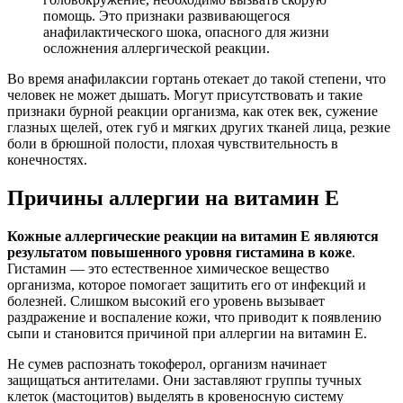
помощь. Это признаки развивающегося
анафилактического шока, опасного для жизни
осложнения аллергической реакции.
Во время анафилаксии гортань отекает до такой степени, что
человек не может дышать. Могут присутствовать и такие
признаки бурной реакции организма, как отек век, сужение
глазных щелей, отек губ и мягких других тканей лица, резкие
боли в брюшной полости, плохая чувствительность в
конечностях.
Причины аллергии на витамин Е
Кожные аллергические реакции на витамин Е являются
результатом повышенного уровня гистамина в коже
.
Гистамин — это естественное химическое вещество
организма, которое помогает защитить его от инфекций и
болезней. Слишком высокий его уровень вызывает
раздражение и воспаление кожи, что приводит к появлению
сыпи и становится причиной при аллергии на витамин Е.
Не сумев распознать токоферол, организм начинает
защищаться антителами. Они заставляют группы тучных
клеток (мастоцитов) выделять в кровеносную систему