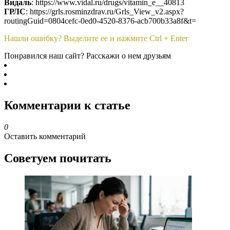
Видаль
: https://www.vidal.ru/drugs/vitamin_e__40813
ГРЛС
: https://grls.rosminzdrav.ru/Grls_View_v2.aspx?
routingGuid=0804cefc-0ed0-4520-8376-acb700b33a8f&t=
Нашли ошибку? Выделите ее и нажмите Ctrl + Enter
Понравился наш сайт? Расскажи о нем друзьям
Комментарии к статье
0
Оставить комментарий
Советуем почитать