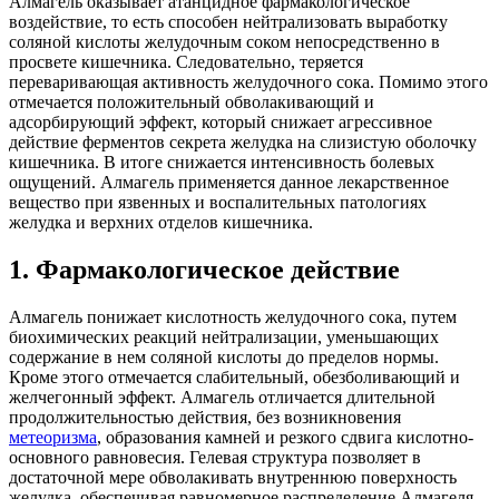
Алмагель оказывает атанцидное фармакологическое
воздействие, то есть способен нейтрализовать выработку
соляной кислоты желудочным соком непосредственно в
просвете кишечника. Следовательно, теряется
переваривающая активность желудочного сока. Помимо этого
отмечается положительный обволакивающий и
адсорбирующий эффект, который снижает агрессивное
действие ферментов секрета желудка на слизистую оболочку
кишечника. В итоге снижается интенсивность болевых
ощущений. Алмагель применяется данное лекарственное
вещество при язвенных и воспалительных патологиях
желудка и верхних отделов кишечника.
1. Фармакологическое действие
Алмагель понижает кислотность желудочного сока, путем
биохимических реакций нейтрализации, уменьшающих
содержание в нем соляной кислоты до пределов нормы.
Кроме этого отмечается слабительный, обезболивающий и
желчегонный эффект. Алмагель отличается длительной
продолжительностью действия, без возникновения
метеоризма
, образования камней и резкого сдвига кислотно-
основного равновесия. Гелевая структура позволяет в
достаточной мере обволакивать внутреннюю поверхность
желудка, обеспечивая равномерное распределение Алмагеля