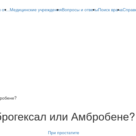
от...
Медицинские учреждения
Вопросы и ответы
Поиск врача
Справ
бробене?
брогексал или Амбробене?
При простатите