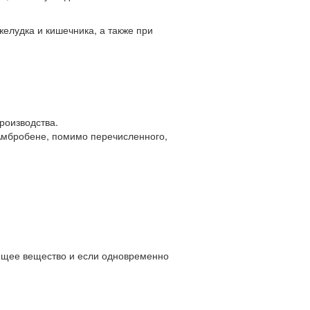
елудка и кишечника, а также при
роизводства.
у Амбробене, помимо перечисленного,
.
ующее вещество и если одновременно