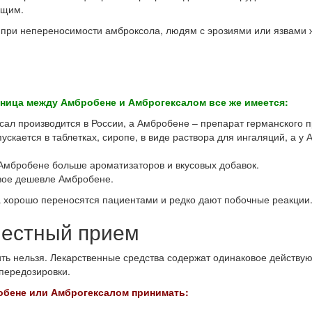
ящим.
 при непереносимости амброксола, людям с эрозиями или язвами ж
зница между Амбробене и Амброгексалом все же имеется:
сал производится в России, а Амбробене – препарат германского п
скается в таблетках, сиропе, в виде раствора для ингаляций, а 
Амбробене больше ароматизаторов и вкусовых добавок.
вое дешевле Амбробене.
а хорошо переносятся пациентами и редко дают побочные реакции
местный прием
ть нельзя. Лекарственные средства содержат одинаковое действ
 передозировки.
обене или Амброгексалом принимать: