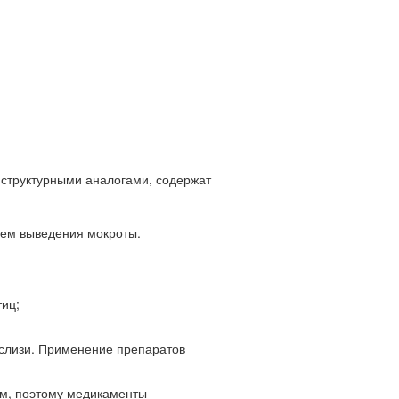
 структурными аналогами, содержат
ием выведения мокроты.
тиц;
 слизи. Применение препаратов
ом, поэтому медикаменты