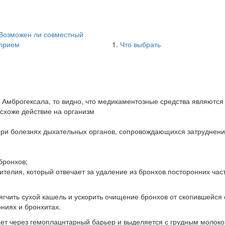
Возможен ли совместный
прием
Что выбрать
 Амброгексала, то видно, что медикаментозные средства являются
схоже действие на организм
при болезнях дыхательных органов, сопровождающихся затруднен
бронхов;
ителия, который отвечает за удаление из бронхов посторонних час
ягчить сухой кашель и ускорить очищение бронхов от скопившейся
ониях и бронхитах.
ает через гемоплацнтарный барьер и выделяется с грудным молок