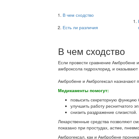
В чем сходство
Есть ли различия
В чем сходство
Если провести сравнение Амбробене и
амброксола гидрохлорид, и оказывают 
Амбробене и Амброгексал назначают 
Медикаменты помогут:
повысить секреторную функцию 
улучшить работу реснитчатого эп
снизить раздражение слизистой.
Лекарственные средства позволяют см
показано при простудах, астме, пневм
Амброгексал, как и Амбробене проник