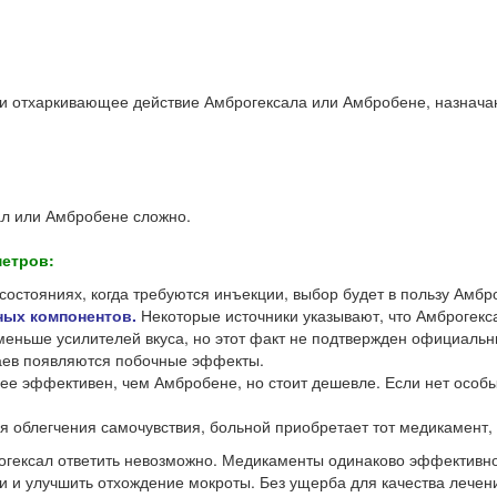
и отхаркивающее действие Амброгексала или Амбробене, назнача
ал или Амбробене сложно.
метров:
остояниях, когда требуются инъекции, выбор будет в пользу Амбр
ных компонентов.
Некоторые источники указывают, что Амброгекс
о меньше усилителей вкуса, но этот факт не подтвержден официал
аев появляются побочные эффекты.
е эффективен, чем Амбробене, но стоит дешевле. Если нет особых
 облегчения самочувствия, больной приобретает тот медикамент, 
огексал ответить невозможно. Медикаменты одинаково эффективно
и и улучшить отхождение мокроты. Без ущерба для качества лече