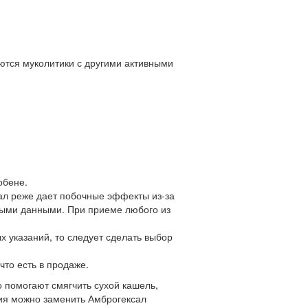
ются муколитики с другими активными
обене.
ал реже дает побочные эффекты из-за
ьными данными. При приеме любого из
 указаний, то следует сделать выбор
что есть в продаже.
 помогают смягчить сухой кашель,
ния можно заменить Амброгексал