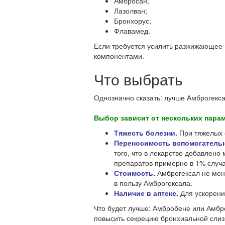
Амбросан;
Лазолван;
Бронхорус;
Флавамед.
Если требуется усилить разжижающее 
компонентами.
Что выбрать
Однозначно сказать: лучше Амброгекс
Выбор зависит от нескольких пара
Тяжесть болезни.
При тяжелых с
Переносимость вспомогатель
того, что в лекарство добавлен
препаратов примерно в 1% случ
Стоимость.
Амброгексал не мене
в пользу Амброгексала.
Наличие в аптеке.
Для ускорения
Что будет лучше: Амбробене или Амбр
повысить секрецию бронхиальной слиз