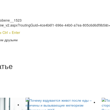
mbrobene__1523
s_View_v2.aspx?routingGuid=4ce4b6f1-696e-44b0-a7ea-805c6d6df9b5&t
Ctrl + Enter
ем друзьям
атье