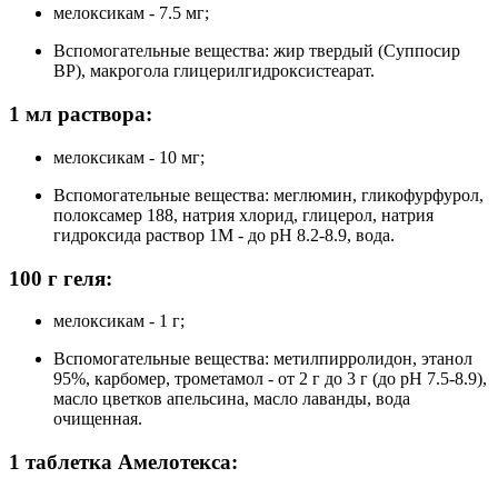
мелоксикам - 7.5 мг;
Вспомогательные вещества: жир твердый (Суппосир
ВР), макрогола глицерилгидроксистеарат.
1 мл раствора:
мелоксикам - 10 мг;
Вспомогательные вещества: меглюмин, гликофурфурол,
полоксамер 188, натрия хлорид, глицерол, натрия
гидроксида раствор 1М - до рН 8.2-8.9, вода.
100 г геля:
мелоксикам - 1 г;
Вспомогательные вещества: метилпирролидон, этанол
95%, карбомер, трометамол - от 2 г до 3 г (до pH 7.5-8.9),
масло цветков апельсина, масло лаванды, вода
очищенная.
1 таблетка Амелотекса: