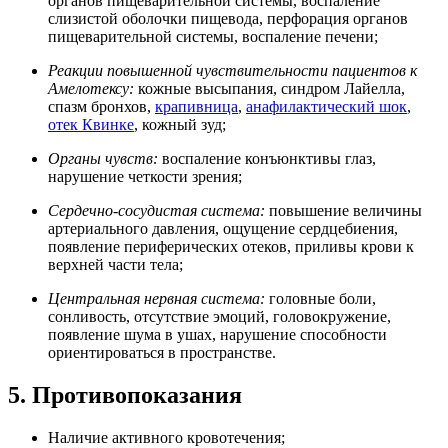
органов пищеварительной системы, воспаление
слизистой оболочки пищевода, перфорация органов
пищеварительной системы, воспаление печени;
Реакции повышенной чувствительности пациентов к
Амелотексу:
кожные высыпания, синдром Лайелла,
спазм бронхов,
крапивница
,
анафилактический шок
,
отек Квинке
, кожный зуд;
Органы чувств:
воспаление конъюнктивы глаз,
нарушение четкости зрения;
Сердечно-сосудистая система:
повышение величины
артериального давления, ощущение сердцебиения,
появление периферических отеков, приливы крови к
верхней части тела;
Центральная нервная система:
головные боли,
сонливость, отсутствие эмоций, головокружение,
появление шума в ушах, нарушение способности
ориентироваться в пространстве.
5. Противопоказания
Наличие активного кровотечения;