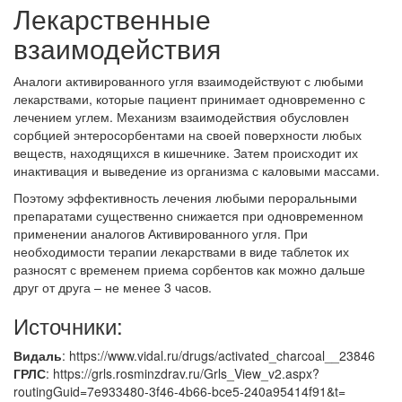
Лекарственные
взаимодействия
Аналоги активированного угля взаимодействуют с любыми
лекарствами, которые пациент принимает одновременно с
лечением углем. Механизм взаимодействия обусловлен
сорбцией энтеросорбентами на своей поверхности любых
веществ, находящихся в кишечнике. Затем происходит их
инактивация и выведение из организма с каловыми массами.
Поэтому эффективность лечения любыми пероральными
препаратами существенно снижается при одновременном
применении аналогов Активированного угля. При
необходимости терапии лекарствами в виде таблеток их
разносят с временем приема сорбентов как можно дальше
друг от друга – не менее 3 часов.
Источники:
Видаль
: https://www.vidal.ru/drugs/activated_charcoal__23846
ГРЛС
: https://grls.rosminzdrav.ru/Grls_View_v2.aspx?
routingGuid=7e933480-3f46-4b66-bce5-240a95414f91&t=