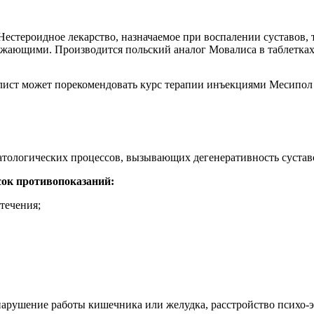
естероидное лекарство, назначаемое при воспалении суставов, 
ающими. Производится польский аналог Мовалиса в таблетках
лист может порекомендовать курс терапии инъекциями Месипол
атологических процессов, вызывающих дегенеративность сустав
сок противопоказаний:
течения;
нарушение работы кишечника или желудка, расстройство психо-