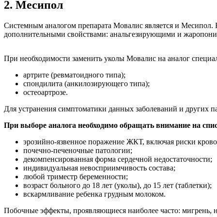
2. Месипол
Системным аналогом препарата Мовалис является и Месипол. Н
дополнительными свойствами: анальгезирующими и жаропониж
При необходимости заменить уколы Мовалис на аналог специа
артрите (ревматоидного типа);
спондилита (анкилозирующего типа);
остеоартрозе.
Для устранения симптоматики данных заболеваний и других п
При выборе аналога необходимо обращать внимание на спи
эрозийно-язвенное поражение ЖКТ, включая риски крово
почечно-печеночные патологии;
декомпенсированная форма сердечной недостаточности;
индивидуальная невосприимчивость состава;
любой триместр беременности;
возраст больного до 18 лет (уколы), до 15 лет (таблетки);
вскармливание ребенка грудным молоком.
Побочные эффекты, проявляющиеся наиболее часто: мигрень, 