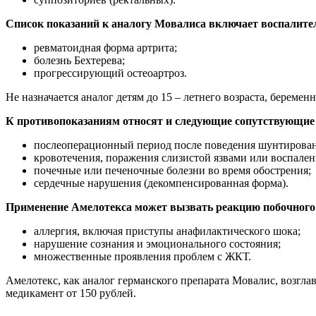
Список показаний к аналогу Мовалиса включает воспалител
ревматоидная форма артрита;
болезнь Бехтерева;
прогрессирующий остеоартроз.
Не назначается аналог детям до 15 – летнего возраста, берем
К противопоказаниям относят и следующие сопутствующие
послеоперационный период после поведения шунтирован
кровотечения, поражения слизистой язвами или воспален
почечные или печеночные болезни во время обострения;
сердечные нарушения (декомпенсированная форма).
Применение Амелотекса может вызвать реакцию побочного
аллергия, включая приступы анафилактического шока;
нарушение сознания и эмоционального состояния;
множественные проявления проблем с ЖКТ.
Амелотекс, как аналог германского препарата Мовалис, возгла
медикамент от 150 рублей.