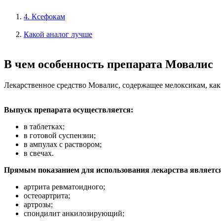
4. Ксефокам
Какой аналог лучше
В чем особенность препарата Мовалис
Лекарственное средство Мовалис, содержащее мелоксикам, как
Выпуск препарата осуществляется:
в таблетках;
в готовой суспензии;
в ампулах с раствором;
в свечах.
Прямым показанием для использования лекарства является 
артрита ревматоидного;
остеоартрита;
артрозы;
спондилит анкилозирующий;