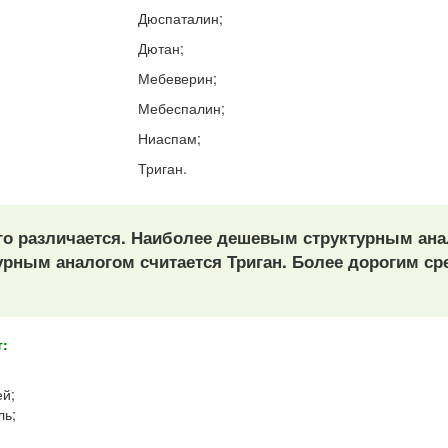
Дюспаталин;
Дютан;
Мебеверин;
Мебеспалин;
Ниаспам;
Триган.
го различается. Наиболее дешевым структурным ана
ным аналогом считается Триган. Более дорогим ср
т:
ей;
ль;