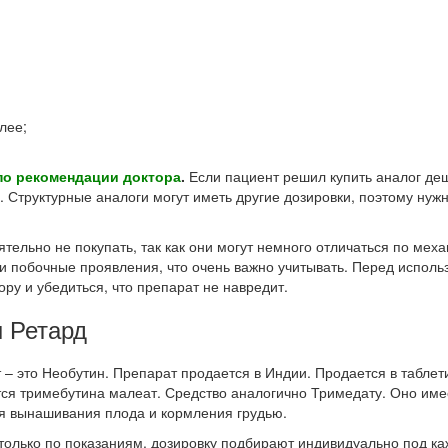
лее;
по рекомендации доктора
.
Если пациент решил купить аналог де
е. Структурные аналоги могут иметь другие дозировки, поэтому нуж
тельно не покупать, так как они могут немного отличаться по мех
и побочные проявления, что очень важно учитывать. Перед исполь
ору и убедиться, что препарат не навредит.
н Ретард
 – это Необутин. Препарат продается в Индии. Продается в табле
ся тримебутина малеат. Средство аналогично Тримедату. Оно имее
мя вынашивания плода и кормления грудью.
 только по показаниям, дозировку подбирают индивидуально под ка