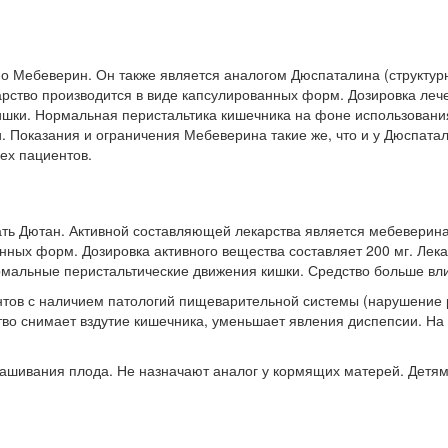
о Мебеверин. Он также является аналогом Дюспаталина (структур
рство производится в виде капсулированных форм. Дозировка лече
ишки. Нормальная перистальтика кишечника на фоне использования
. Показания и ограничения Мебеверина такие же, что и у Дюспата
сех пациентов.
ть Дютан. Активной составляющей лекарства является мебеверина
анных форм. Дозировка активного вещества составляет 200 мг. Лек
мальные перистальтические движения кишки. Средство больше влия
нтов с наличием патологий пищеварительной системы (нарушение 
тво снимает вздутие кишечника, уменьшает явления диспепсии. Н
ашивания плода. Не назначают аналог у кормящих матерей. Детям 