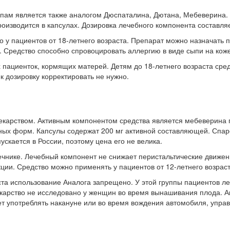
пам является также аналогом Дюспаталина, Дютана, Мебеверина.
оизводится в капсулах. Дозировка лечебного компонента составляе
 у пациентов от 18-летнего возраста. Препарат можно назначать 
 Средство способно спровоцировать аллергию в виде сыпи на коже,
 пациенток, кормящих матерей. Детям до 18-летнего возраста сре
к дозировку корректировать не нужно.
екарством. Активным компонентом средства является мебеверина 
ных форм. Капсулы содержат 200 мг активной составляющей. Спар
скается в России, поэтому цена его не велика.
ечнике. Лечебный компонент не снижает перистальтические движен
ии. Средство можно применять у пациентов от 12-летнего возраст
та использование Аналога запрещено. У этой группы пациентов ле
карство не исследовано у женщин во время вынашивания плода. А
т употреблять накануне или во время вождения автомобиля, управ