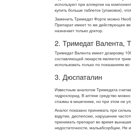
используют при аллергии на компонент
купить больше таблеток (упаковок), что
Заменить Тримедат Форте можно Необут
Препарат имеет то же действующее вещ
назначает только доктор.
2. Тримедат Валента, 
Тримедат Валента имеет дозировку 100
составляющей лекарств является трим
использовать только по показаниям во
3. Дюспаталин
Известным аналогом Тримедата считае
гидрохлорид. В аптеке средство можно
спазмы в кишечнике, но при этом не у
Аналог показано принимать при сильн
вздутие, диспепсию, нарушение частот
принимать препарат во время вынашив
недостаточности, мальабсорбции. Не и