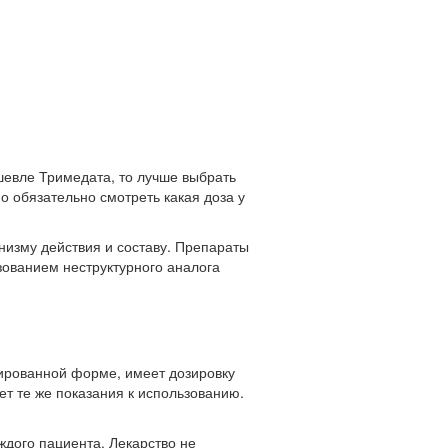
шевле Тримедата, то лучше выбрать
но обязательно смотреть какая доза у
анизму действия и составу. Препараты
зованием неструктурного аналога
тированной форме, имеет дозировку
т те же показания к использованию.
ждого пациента. Лекарство не