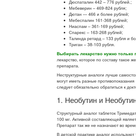
Дюспаталин 442 – 776 рублей.;
Мебеверин – 469-824 рубля;
Дютан — 466 и более рублей;
Мебеспалин 161-368 рублей;
Ниаспам – 361-169 рублей;
Спарекс – 163-268 рублей;
Талинда ретард – 133 рубля и бо
Триган – 38-103 рубля.
Выбирать лекарство нужно только 
лекарство, которое по составу такое ж
препарата.
Неструктурные аналоги лучше самостоя
могут иметь разные противопоказания 
следует обязательно обратиться к докт
1. Необутин и Необути
Структурный аналог таблеток Тримедат
100 мг. Активной составляющей являет
Препарат так же не назначают во вре
В детской практике аналог используют