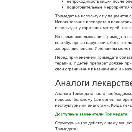
непроходимость кишки после оп
подготовительные мероприятия 
Тримедат не используют у пациентов 
Использование препарата в педиатриче
используют у кормящих матерей, так ка
Во время использования Тримедата во
вестибулярные нарушения, боль в голо
запоры, диспепсия. У женщины может 
Перед применением Тримедата обязате
терапии. У детей препарат должен при
свои ограничения к назначению и неж
Аналоги лекарств
Аналоги Тримедата часто необходимы, 
подошел больному (аллергия, неперен
неструктурными аналогами. Когда лека
Доступные заменители Тримедата:
Структурные (по действующему вещест
Тримедата)