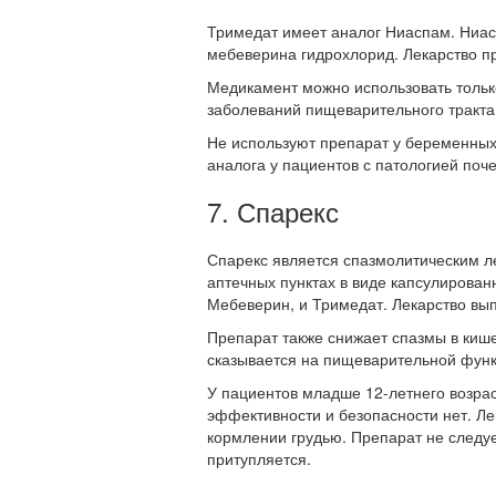
Тримедат имеет аналог Ниаспам. Ниас
мебеверина гидрохлорид. Лекарство пр
Медикамент можно использовать только
заболеваний пищеварительного тракта.
Не используют препарат у беременных
аналога у пациентов с патологией поче
7. Спарекс
Спарекс является спазмолитическим л
аптечных пунктах в виде капсулирован
Мебеверин, и Тримедат. Лекарство выпу
Препарат также снижает спазмы в киш
сказывается на пищеварительной функц
У пациентов младше 12-летнего возрас
эффективности и безопасности нет. Ле
кормлении грудью. Препарат не следуе
притупляется.