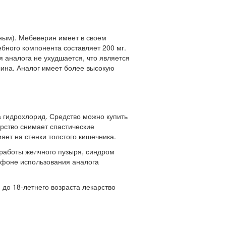
ным). Мебеверин имеет в своем
бного компонента составляет 200 мг.
 аналога не ухудшается, что является
лина. Аналог имеет более высокую
 гидрохлорид. Средство можно купить
арство снимает спастические
ет на стенки толстого кишечника.
работы желчного пузыря, синдром
а фоне использования аналога
до 18-летнего возраста лекарство