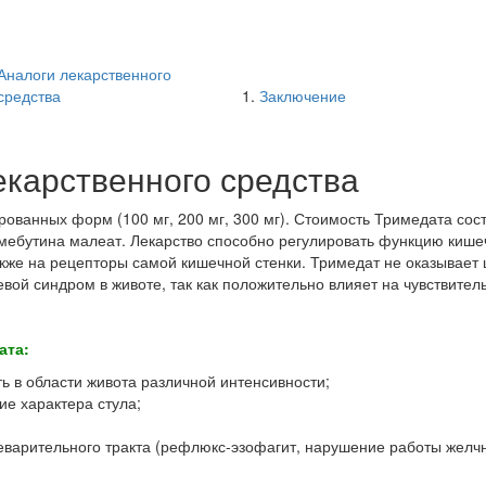
Аналоги лекарственного
средства
Заключение
екарственного средства
рованных форм (100 мг, 200 мг, 300 мг). Стоимость Тримедата сост
мебутина малеат. Лекарство способно регулировать функцию кишеч
также на рецепторы самой кишечной стенки. Тримедат не оказывает
вой синдром в животе, так как положительно влияет на чувствител
ата:
ь в области живота различной интенсивности;
ие характера стула;
варительного тракта (рефлюкс-эзофагит, нарушение работы желчн