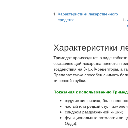
Характеристики лекарственного
средства
Характеристики л
Тримедат производится в виде таблети
составляющей лекарства является три
воздействия на β- µ-, k-рецепторы, а 
Препарат также способен снимать боле
кишечной трубки.
Показания к использованию Тримед
вздутие кишечника, болезненност
частый или редкий стул, изменен
синдром раздраженной кишки;
функциональные патологии пище
Одди);