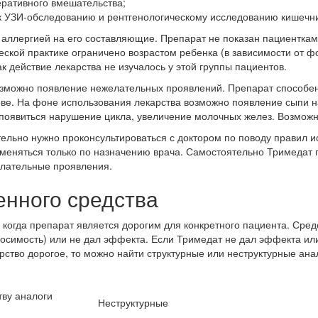
еративного вмешательства;
к УЗИ-обследованию и рентгенологическому исследованию кишечни
с аллергией на его составляющие. Препарат не показан пациентка
ской практике ограничено возрастом ребенка (в зависимости от ф
к действие лекарства не изучалось у этой группы пациентов.
зможно появление нежелательных проявлений. Препарат способен
ве. На фоне использования лекарства возможно появление сыпи н
появиться нарушение цикла, увеличение молочных желез. Возможн
льно нужно проконсультироваться с доктором по поводу правил и
меняться только по назначению врача. Самостоятельно Тримедат п
елательные проявления.
енного средства
когда препарат является дорогим для конкретного пациента. Средс
осимость) или не дал эффекта. Если Тримедат не дал эффекта ил
рство дорогое, то можно найти структурные или неструктурные ана
ву аналоги
Неструктурные