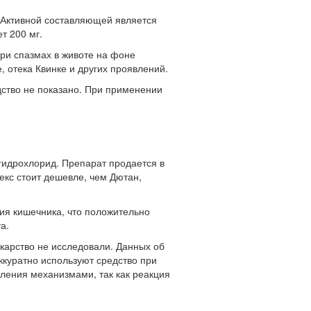
 Активной составляющей является
т 200 мг.
при спазмах в животе на фоне
 отека Квинке и других проявлений.
дство не показано. При применении
гидрохлорид. Препарат продается в
екс стоит дешевле, чем Дютан,
ия кишечника, что положительно
а.
карство не исследовали. Данных об
ккуратно используют средство при
ления механизмами, так как реакция