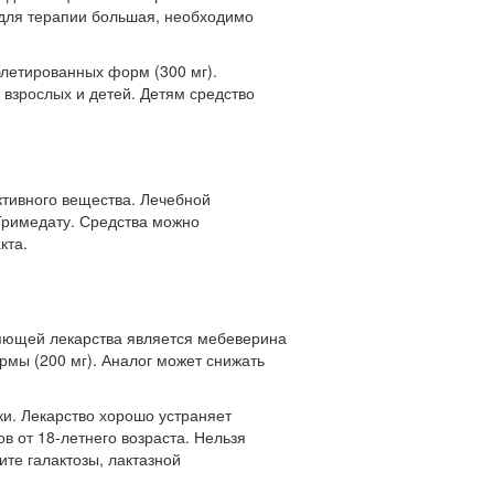
а для терапии большая, необходимо
блетированных форм (300 мг).
 взрослых и детей. Детям средство
ктивного вещества. Лечебной
Тримедату. Средства можно
кта.
ляющей лекарства является мебеверина
рмы (200 мг). Аналог может снижать
и. Лекарство хорошо устраняет
в от 18-летнего возраста. Нельзя
те галактозы, лактазной