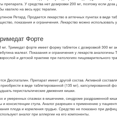
ы препарата. У средства нет дозировки 200 мг, поэтому если доз
бы хватило на весь курс терапии.
ином Ретард. Продается лекарство в аптечных пунктах в виде та
ество, показания и ограничения. Лекарство можно использовать у
Тримедат Форте
 мг. Тримедат форте имеет форму таблеток с дозировкой 300 мг а
ебутина малеат. Показания и ограничения у лекарств аналогичны 
 взрослой и детской практике при патологиях пищеварительного тра
тся Дюспаталин. Препарат имеет другой состав. Активной состав
 приобрести в виде таблетированной (135 мг), капсулированной фо
худшать перистальтические движения кишки.
ых и умеренных спазмах в кишечнике, синдроме раздраженной кишк
ы и консистенции стула. Аналог разрешен к применению у пациенто
ания плода и кормления грудью. Средство не показано при дефици
спользуют аналог при аллергии на его компоненты.