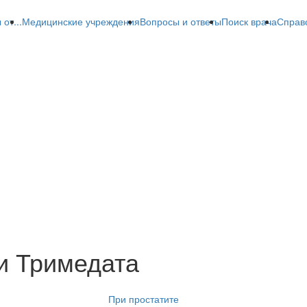
от...
Медицинские учреждения
Вопросы и ответы
Поиск врача
Справ
и Тримедата
При простатите