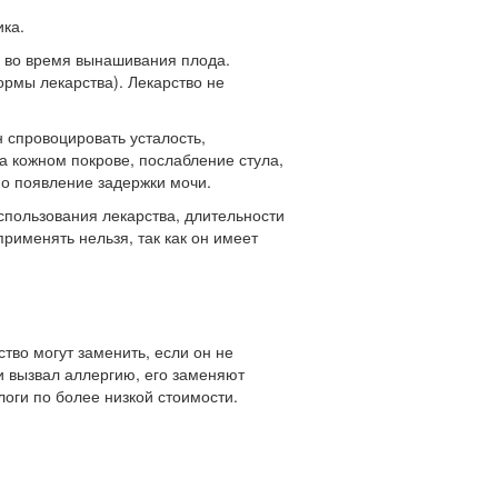
ка.
м во время вынашивания плода.
ормы лекарства). Лекарство не
 спровоцировать усталость,
а кожном покрове, послабление стула,
о появление задержки мочи.
спользования лекарства, длительности
рименять нельзя, так как он имеет
тво могут заменить, если он не
и вызвал аллергию, его заменяют
логи по более низкой стоимости.