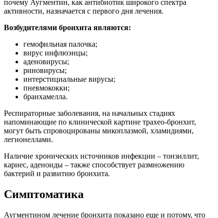
почему Аугментин, как антибиотик широкого спектра
активности, назначается с первого дня лечения.
Возбудителями бронхита являются:
гемофильная палочка;
вирус инфлюэнцы;
аденовирусы;
риновирусы;
интерстициальные вирусы;
пневмококки;
бранхамелла.
Респираторные заболевания, на начальных стадиях
напоминающие по клинической картине трахео-бронхит,
могут быть спровоцированы микоплазмой, хламидиями,
легионеллами.
Наличие хронических источников инфекции – тонзиллит,
кариес, аденоиды – также способствует размножению
бактерий и развитию бронхита.
Симптоматика
Аугментином лечение бронхита показано еще и потому, что