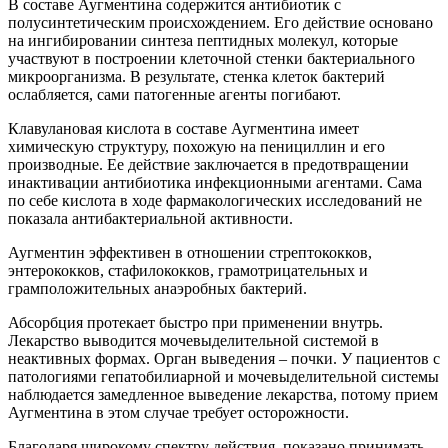
В составе Аугментина содержится антибиотик с
полусинтетическим происхождением. Его действие основано
на ингибировании синтеза пептидных молекул, которые
участвуют в построении клеточной стенки бактериального
микроорганизма. В результате, стенка клеток бактерий
ослабляется, сами патогенные агенты погибают.
Клавулановая кислота в составе Аугментина имеет
химическую структуру, похожую на пенициллин и его
производные. Ее действие заключается в предотвращении
инактивации антибиотика инфекционными агентами. Сама
по себе кислота в ходе фармакологических исследований не
показала антибактериальной активности.
Аугментин эффективен в отношении стрептококков,
энтерококков, стафилококков, грамотрицательных и
грамположительных анаэробных бактерий.
Абсорбция протекает быстро при применении внутрь.
Лекарство выводится мочевыделительной системой в
неактивных формах. Орган выведения – почки. У пациентов с
патологиями гепатобилиарной и мочевыделительной системы
наблюдается замедленное выведение лекарства, потому прием
Аугментина в этом случае требует осторожности.
Благодаря широкому спектру действия, показано принимать