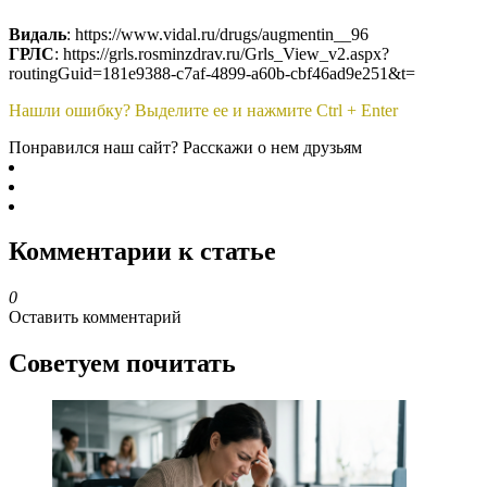
Видаль
: https://www.vidal.ru/drugs/augmentin__96
ГРЛС
: https://grls.rosminzdrav.ru/Grls_View_v2.aspx?
routingGuid=181e9388-c7af-4899-a60b-cbf46ad9e251&t=
Нашли ошибку? Выделите ее и нажмите Ctrl + Enter
Понравился наш сайт? Расскажи о нем друзьям
Комментарии к статье
0
Оставить комментарий
Советуем почитать