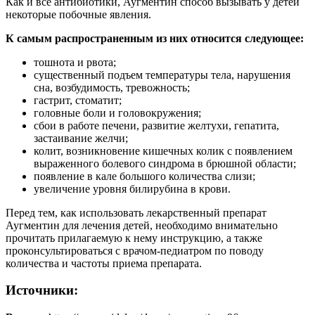
Как и все антибиотики, Аугментин способ вызывать у детей
некоторые побочные явления.
К самым распространенным из них относится следующее:
тошнота и рвота;
существенный подъем температуры тела, нарушения
сна, возбудимость, тревожность;
гастрит, стоматит;
головные боли и головокружения;
сбои в работе печени, развитие желтухи, гепатита,
застаивание желчи;
колит, возникновение кишечных колик с появлением
выраженного болевого синдрома в брюшной области;
появление в кале большого количества слизи;
увеличение уровня билирубина в крови.
Перед тем, как использовать лекарственный препарат
Аугментин для лечения детей, необходимо внимательно
прочитать прилагаемую к нему инструкцию, а также
проконсультироваться с врачом-педиатром по поводу
количества и частоты приема препарата.
Источники: