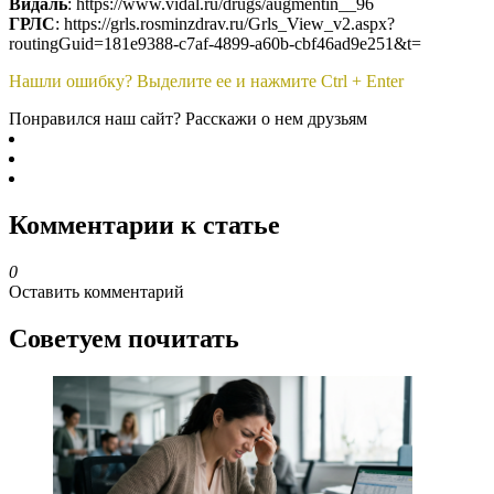
Видаль
: https://www.vidal.ru/drugs/augmentin__96
ГРЛС
: https://grls.rosminzdrav.ru/Grls_View_v2.aspx?
routingGuid=181e9388-c7af-4899-a60b-cbf46ad9e251&t=
Нашли ошибку? Выделите ее и нажмите Ctrl + Enter
Понравился наш сайт? Расскажи о нем друзьям
Комментарии к статье
0
Оставить комментарий
Советуем почитать