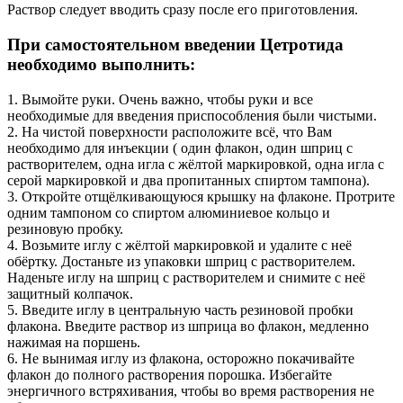
Раствор следует вводить сразу после его приготовления.
При самостоятельном введении Цетротида
необходимо выполнить:
1. Вымойте руки. Очень важно, чтобы руки и все
необходимые для введения приспособления были чистыми.
2. На чистой поверхности расположите всё, что Вам
необходимо для инъекции ( один флакон, один шприц с
растворителем, одна игла с жёлтой маркировкой, одна игла с
серой маркировкой и два пропитанных спиртом тампона).
3. Откройте отщёлкивающуюся крышку на флаконе. Протрите
одним тампоном со спиртом алюминиевое кольцо и
резиновую пробку.
4. Возьмите иглу с жёлтой маркировкой и удалите с неё
обёртку. Достаньте из упаковки шприц с растворителем.
Наденьте иглу на шприц с растворителем и снимите с неё
защитный колпачок.
5. Введите иглу в центральную часть резиновой пробки
флакона. Введите раствор из шприца во флакон, медленно
нажимая на поршень.
6. Не вынимая иглу из флакона, осторожно покачивайте
флакон до полного растворения порошка. Избегайте
энергичного встряхивания, чтобы во время растворения не