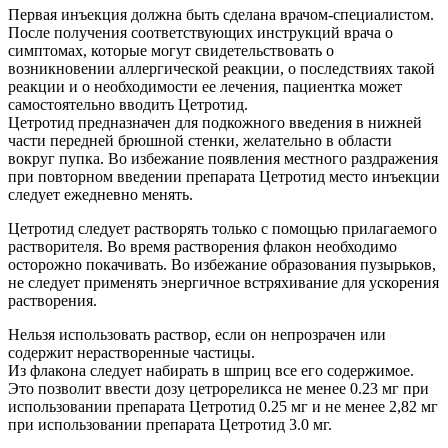
Первая инъекция должна быть сделана врачом-специалистом.
После получения соответствующих инструкций врача о
симптомах, которые могут свидетельствовать о
возникновении аллергической реакции, о последствиях такой
реакции и о необходимости ее лечения, пациентка может
самостоятельно вводить Цетротид.
Цетротид предназначен для подкожного введения в нижней
части передней брюшной стенки, желательно в области
вокруг пупка. Во избежание появления местного раздражения
при повторном введении препарата Цетротид место инъекции
следует ежедневно менять.
Цетротид следует растворять только с помощью прилагаемого
растворителя. Во время растворения флакон необходимо
осторожно покачивать. Во избежание образования пузырьков,
не следует применять энергичное встряхивание для ускорения
растворения.
Нельзя использовать раствор, если он непрозрачен или
содержит нерастворенные частицы.
Из флакона следует набирать в шприц все его содержимое.
Это позволит ввести дозу цетрореликса не менее 0.23 мг при
использовании препарата Цетротид 0.25 мг и не менее 2,82 мг
при использовании препарата Цетротид 3.0 мг.