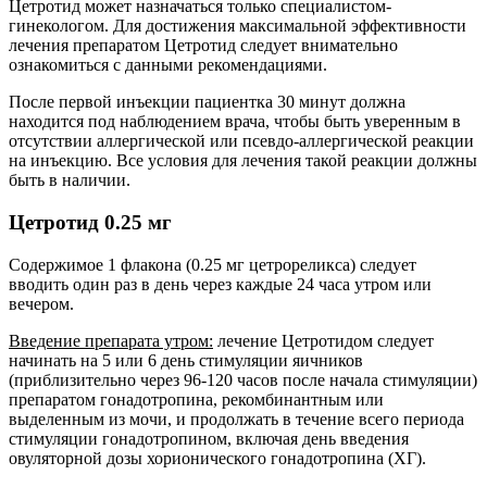
Цетротид может назначаться только специалистом-
гинекологом. Для достижения максимальной эффективности
лечения препаратом Цетротид следует внимательно
ознакомиться с данными рекомендациями.
После первой инъекции пациентка 30 минут должна
находится под наблюдением врача, чтобы быть уверенным в
отсутствии аллергической или псевдо-аллергической реакции
на инъекцию. Все условия для лечения такой реакции должны
быть в наличии.
Цетротид 0.25 мг
Содержимое 1 флакона (0.25 мг цетрореликса) следует
вводить один раз в день через каждые 24 часа утром или
вечером.
Введение препарата утром:
лечение Цетротидом следует
начинать на 5 или 6 день стимуляции яичников
(приблизительно через 96-120 часов после начала стимуляции)
препаратом гонадотропина, рекомбинантным или
выделенным из мочи, и продолжать в течение всего периода
стимуляции гонадотропином, включая день введения
овуляторной дозы хорионического гонадотропина (ХГ).