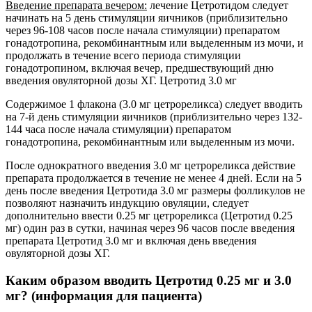
Введение препарата вечером:
лечение Цетротидом следует
начинать на 5 день стимуляции яичников (приблизительно
через 96-108 часов после начала стимуляции) препаратом
гонадотропина, рекомбинантным или выделенным из мочи, и
продолжать в течение всего периода стимуляции
гонадотропином, включая вечер, предшествующий дню
введения овуляторной дозы ХГ. Цетротид 3.0 мг
Содержимое 1 флакона (3.0 мг цетрореликса) следует вводить
на 7-й день стимуляции яичников (приблизительно через 132-
144 часа после начала стимуляции) препаратом
гонадотропина, рекомбинантным или выделенным из мочи.
После однократного введения 3.0 мг цетрореликса действие
препарата продолжается в течение не менее 4 дней. Если на 5
день после введения Цетротида 3.0 мг размеры фолликулов не
позволяют назначить индукцию овуляции, следует
дополнительно ввести 0.25 мг цетрореликса (Цетротид 0.25
мг) один раз в сутки, начиная через 96 часов после введения
препарата Цетротид 3.0 мг и включая день введения
овуляторной дозы ХГ.
Каким образом вводить Цетротид 0.25 мг и 3.0
мг? (информация для пациента)