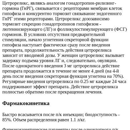
Цетрореликс, являясь аналогом гонадотропин-рилизинг-
гормона (ГнРГ), связывается с рецепторами мембран клеток
гипофиза и конкурентно тормозит связывание эндогенного
ГнРГ этими рецепторами. Цетрореликс дозозависимо
тормозит секрецию гонадотропинов гипофизом -
лютеинизирующего (ЛГ) и фолликулостимулирующего (ФСГ)
гормонов. В условиях отсутствия предварительной
стимуляции, начало угнетения секреторной функции
гипофиза наступает фактически сразу после введения
препарата, продолжительность действия цетрореликса
зависит от вводимой дозы. У женщин цетрореликс вызывает
задержку подъема уровня ЛГ и, следовательно, овуляции.
После однократного введения 3 мг цетрореликса действие
препарата продолжается в течение не менее 4 дней (на 4-й
день после введения секреторная функция угнетена на 70%).
Регулярные введения цетрореликса по 0.25 мг каждые 24 часа
поддерживают эффект препарата. Действие цетрореликса
полностью обратимо после прекращения лечения.
Фармакокинетика
Быстро всасывается после п/к инъекции; биодоступность -
85%. Объем распределения равен 1.1 л/кг.
Фармакокинетические параметры после однократного п/к