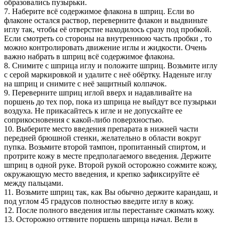
образовались пузырьки.
7. Наберите всё содержимое флакона в шприц. Если во
флаконе остался раствор, переверните флакон и выдвиньте
иглу так, чтобы её отверстие находилось сразу под пробкой.
Если смотреть со стороны на внутреннюю часть пробки , то
можно контролировать движение иглы и жидкости. Очень
важно набрать в шприц всё содержимое флакона.
8. Снимите с шприца иглу и положите шприц. Возьмите иглу
с серой маркировкой и удалите с неё обёртку. Наденьте иглу
на шприц и снимите с неё защитный колпачок.
9. Переверните шприц иглой вверх и надавливайте на
поршень до тех пор, пока из шприца не выйдут все пузырьки
воздуха. Не прикасайтесь к игле и не допускайте ее
соприкосновения с какой-либо поверхностью.
10. Выберите место введения препарата в нижней части
передней брюшной стенки, желательно в области вокруг
пупка. Возьмите второй тампон, пропитанный спиртом, и
протрите кожу в месте предполагаемого введения. Держите
шприц в одной руке. Второй рукой осторожно сожмите кожу,
окружающую место введения, и крепко зафиксируйте её
между пальцами.
11. Возьмите шприц так, как Вы обычно держите карандаш, и
под углом 45 градусов полностью введите иглу в кожу.
12. После полного введения иглы перестаньте сжимать кожу.
13. Осторожно оттяните поршень шприца начал. Вели в