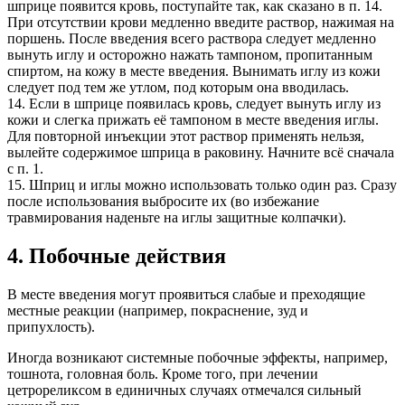
шприце появится кровь, поступайте так, как сказано в п. 14.
При отсутствии крови медленно введите раствор, нажимая на
поршень. После введения всего раствора следует медленно
вынуть иглу и осторожно нажать тампоном, пропитанным
спиртом, на кожу в месте введения. Вынимать иглу из кожи
следует под тем же утлом, под которым она вводилась.
14. Если в шприце появилась кровь, следует вынуть иглу из
кожи и слегка прижать её тампоном в месте введения иглы.
Для повторной инъекции этот раствор применять нельзя,
вылейте содержимое шприца в раковину. Начните всё сначала
с п. 1.
15. Шприц и иглы можно использовать только один раз. Сразу
после использования выбросите их (во избежание
травмирования наденьте на иглы защитные колпачки).
4. Побочные действия
В месте введения могут проявиться слабые и преходящие
местные реакции (например, покраснение, зуд и
припухлость).
Иногда возникают системные побочные эффекты, например,
тошнота, головная боль. Кроме того, при лечении
цетрореликсом в единичных случаях отмечался сильный