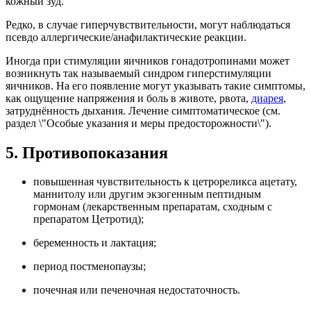
кожный зуд.
Редко, в случае гиперчувствительности, могут наблюдаться
псевдо аллергические/анафилактические реакции.
Иногда при стимуляции яичников гонадотропинами может
возникнуть так называемый синдром гиперстимуляции
яичников. На его появление могут указывать такие симптомы,
как ощущение напряжения и боль в животе, рвота,
диарея
,
затруднённость дыхания. Лечение симптоматическое (см.
раздел \"Особые указания и меры предосторожности\").
5. Противопоказания
повышенная чувствительность к цетрореликса ацетату,
маннитолу или другим экзогенным пептидным
гормонам (лекарственным препаратам, сходным с
препаратом Цетротид);
беременность и лактация;
период постменопаузы;
почечная или печеночная недостаточность.