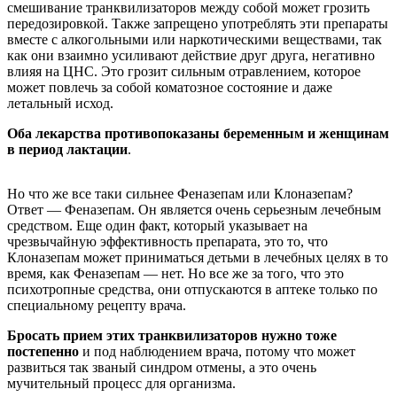
смешивание транквилизаторов между собой может грозить
передозировкой. Также запрещено употреблять эти препараты
вместе с алкогольными или наркотическими веществами, так
как они взаимно усиливают действие друг друга, негативно
влияя на ЦНС. Это грозит сильным отравлением, которое
может повлечь за собой коматозное состояние и даже
летальный исход.
Оба лекарства противопоказаны беременным и женщинам
в период лактации
.
Но что же все таки сильнее Феназепам или Клоназепам?
Ответ — Феназепам. Он является очень серьезным лечебным
средством. Еще один факт, который указывает на
чрезвычайную эффективность препарата, это то, что
Клоназепам может приниматься детьми в лечебных целях в то
время, как Феназепам — нет. Но все же за того, что это
психотропные средства, они отпускаются в аптеке только по
специальному рецепту врача.
Бросать прием этих транквилизаторов нужно тоже
постепенно
и под наблюдением врача, потому что может
развиться так званый синдром отмены, а это очень
мучительный процесс для организма.