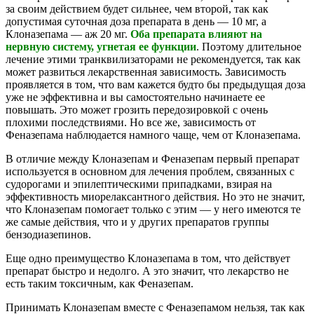
за своим действием будет сильнее, чем второй, так как
допустимая суточная доза препарата в день — 10 мг, а
Клоназепама — аж 20 мг.
Оба препарата влияют на
нервную систему, угнетая ее функции
. Поэтому длительное
лечение этими транквилизаторами не рекомендуется, так как
может развиться лекарственная зависимость. Зависимость
проявляется в том, что вам кажется будто бы предыдущая доза
уже не эффективна и вы самостоятельно начинаете ее
повышать. Это может грозить передозировкой с очень
плохими последствиями. Но все же, зависимость от
Феназепама наблюдается намного чаще, чем от Клоназепама.
В отличие между Клоназепам и Феназепам первый препарат
используется в основном для лечения проблем, связанных с
судорогами и эпилептическими припадками, взирая на
эффективность миорелаксантного действия. Но это не значит,
что Клоназепам помогает только с этим — у него имеются те
же самые действия, что и у других препаратов группы
бензодиазепинов.
Еще одно преимущество Клоназепама в том, что действует
препарат быстро и недолго. А это значит, что лекарство не
есть таким токсичным, как Феназепам.
Принимать Клоназепам вместе с Феназепамом нельзя, так как