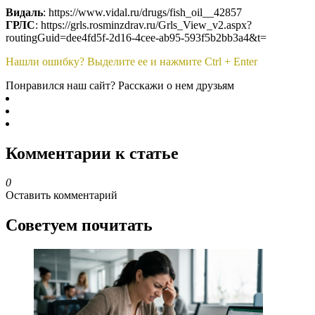
Видаль
: https://www.vidal.ru/drugs/fish_oil__42857
ГРЛС
: https://grls.rosminzdrav.ru/Grls_View_v2.aspx?
routingGuid=dee4fd5f-2d16-4cee-ab95-593f5b2bb3a4&t=
Нашли ошибку? Выделите ее и нажмите Ctrl + Enter
Понравился наш сайт? Расскажи о нем друзьям
Комментарии к статье
0
Оставить комментарий
Советуем почитать