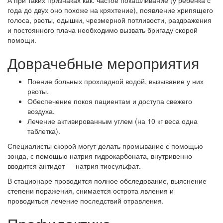
А при таких признаках как: частое покашливание (у ребенка с
года до двух оно похоже на кряхтение), появление хрипящего
голоса, рвоты, одышки, чрезмерной потливости, раздражения
и постоянного плача необходимо вызвать бригаду скорой
помощи.
Доврачебные мероприятия
Поение больных прохладной водой, вызывание у них
рвоты.
Обеспечение покоя пациентам и доступа свежего
воздуха.
Лечение активированным углем (на 10 кг веса одна
таблетка).
Специалисты скорой могут делать промывание с помощью
зонда, с помощью натрия гидрокарбоната, внутривенно
вводится антидот — натрия тиосульфат.
В стационаре проводится полное обследование, выяснение
степени поражения, снимается острота явления и
проводиться лечение последствий отравления.