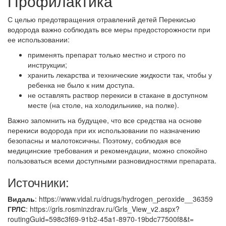
Профилактика
С целью предотвращения отравлений детей Перекисью
водорода важно соблюдать все меры предосторожности при
ее использовании:
применять препарат только местно и строго по
инструкции;
хранить лекарства и технические жидкости так, чтобы у
ребенка не было к ним доступа.
не оставлять раствор перекиси в стакане в доступном
месте (на столе, на холодильнике, на полке).
Важно запомнить на будущее, что все средства на основе
перекиси водорода при их использовании по назначению
безопасны и малотоксичны. Поэтому, соблюдая все
медицинские требования и рекомендации, можно спокойно
пользоваться всеми доступными разновидностями препарата.
Источники:
Видаль
: https://www.vidal.ru/drugs/hydrogen_peroxide__36359
ГРЛС
: https://grls.rosminzdrav.ru/Grls_View_v2.aspx?
routingGuid=598c3f69-91b2-45a1-8970-19bdc77500f8&t=