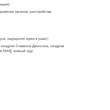
ации);
оражения органов, расстройства
луха, ощущения шума в ушах);
, синдром Стивенса-Джонсона, синдром
ke.html]], кожный зуд).