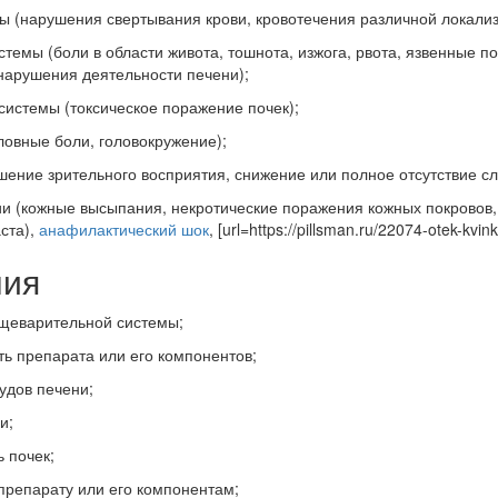
 (нарушения свертывания крови, кровотечения различной локализ
емы (боли в области живота, тошнота, изжога, рвота, язвенные п
арушения деятельности печени);
истемы (токсическое поражение почек);
овные боли, головокружение);
шение зрительного восприятия, снижение или полное отсутствие с
ии (кожные высыпания, некротические поражения кожных покровов
аста),
анафилактический шок
, [url=https://pillsman.ru/22074-otek-kvin
ния
щеварительной системы;
ь препарата или его компонентов;
удов печени;
и;
 почек;
препарату или его компонентам;