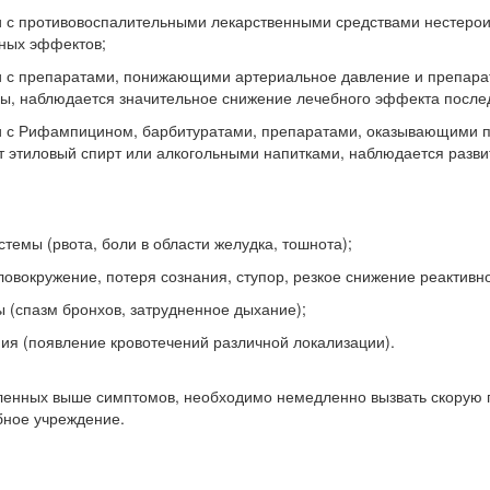
с противовоспалительными лекарственными средствами нестерои
чных эффектов;
 с препаратами, понижающими артериальное давление и препара
ры, наблюдается значительное снижение лечебного эффекта после
 с Рифампицином, барбитуратами, препаратами, оказывающими п
ит этиловый спирт или алкогольными напитками, наблюдается разви
емы (рвота, боли в области желудка, тошнота);
овокружение, потеря сознания, ступор, резкое снижение реактивно
 (спазм бронхов, затрудненное дыхание);
ия (появление кровотечений различной локализации).
ленных выше симптомов, необходимо немедленно вызвать скорую 
бное учреждение.