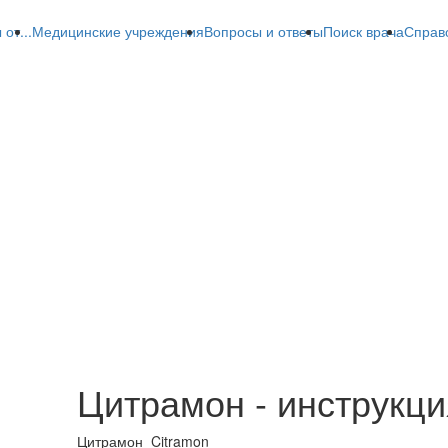
от...
Медицинские учреждения
Вопросы и ответы
Поиск врача
Справ
Цитрамон - инструкци
Цитрамон
Citramon