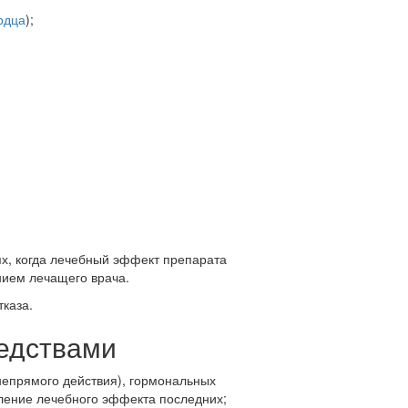
рдца
);
х, когда лечебный эффект препарата
нием лечащего врача.
тказа.
редствами
епрямого действия), гормональных
ление лечебного эффекта последних;