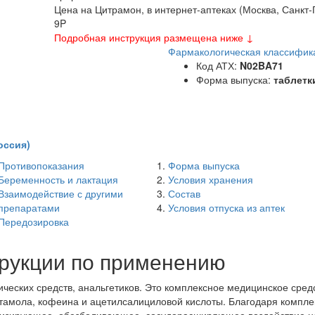
Цена на Цитрамон, в интернет-аптеках (Москва, Санкт-
9
P
Подробная инструкция размещена ниже ↓
Фармакологическая классифик
Код АТХ:
N02BA71
Форма выпуска:
таблетк
оссия)
Противопоказания
Форма выпуска
Беременность и лактация
Условия хранения
Взаимодействие с другими
Состав
препаратами
Условия отпуска из аптек
Передозировка
трукции по применению
ических средств, анальгетиков. Это комплексное медицинское сре
тамола, кофеина и ацетилсалициловой кислоты. Благодаря компле
ьгизирующее, обезболивающее, сосудорасширяющее воздействие на