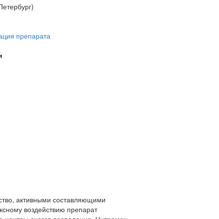
Петербург)
ация препарата
и
дство, активными составляющими
ксному воздействию препарат
 центры очагов воспаления. Цитрамон