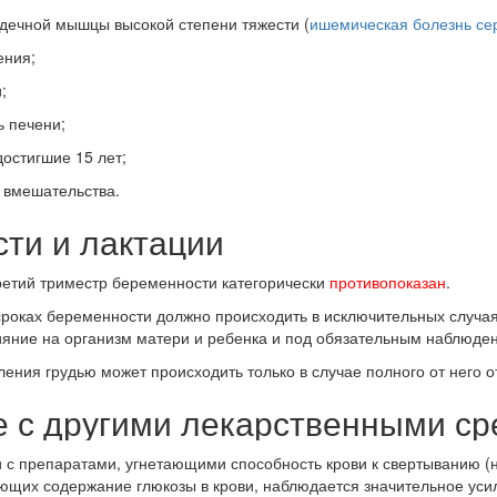
ечной мышцы высокой степени тяжести (
ишемическая болезнь се
ения;
;
ь печени;
достигшие 15 лет;
 вмешательства.
сти и лактации
ретий триместр беременности категорически
противопоказан
.
роках беременности должно происходить в исключительных случая
ияние на организм матери и ребенка и под обязательным наблюде
ния грудью может происходить только в случае полного от него о
е с другими лекарственными с
с препаратами, угнетающими способность крови к свертыванию (н
ющих содержание глюкозы в крови, наблюдается значительное уси