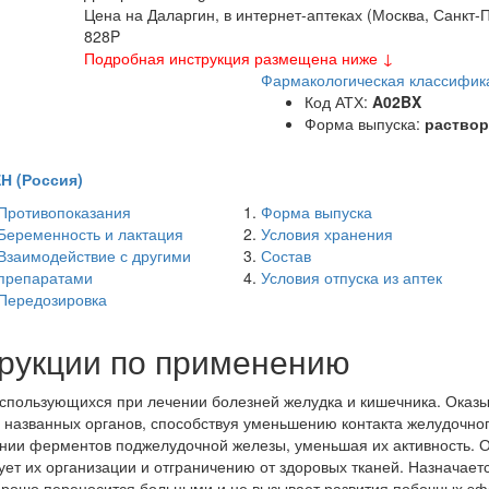
Цена на Даларгин, в интернет-аптеках (Москва, Санкт-
828
P
Подробная инструкция размещена ниже ↓
Фармакологическая классифик
Код АТХ:
A02BX
Форма выпуска:
раствор
 (Россия)
Противопоказания
Форма выпуска
Беременность и лактация
Условия хранения
Взаимодействие с другими
Состав
препаратами
Условия отпуска из аптек
Передозировка
трукции по применению
 использующихся при лечении болезней желудка и кишечника. Оказ
и названных органов, способствуя уменьшению контакта желудочног
нии ферментов поджелудочной железы, уменьшая их активность. Ог
ует их организации и отграничению от здоровых тканей. Назначает
Хорошо переносится больными и не вызывает развития побочных эф