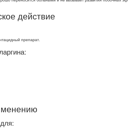
ское действие
нтацидный препарат.
ларгина:
рименению
для: