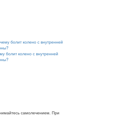
му болит колено с внутренней
оны?
анимайтесь самолечением. При