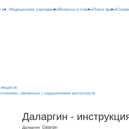
от...
Медицинские учреждения
Вопросы и ответы
Поиск врача
Справ
 веществ
стояниях, связанных с нарушениями кислотности
Даларгин - инструкци
Даларгин
Dalargin