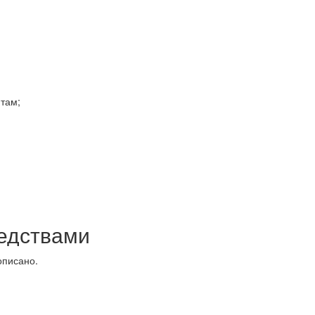
там;
редствами
описано.