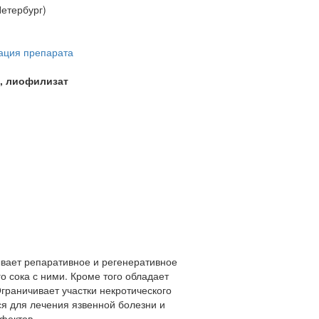
Петербург)
ация препарата
, лиофилизат
ывает репаративное и регенеративное
о сока с ними. Кроме того обладает
раничивает участки некротического
ся для лечения язвенной болезни и
фектов.