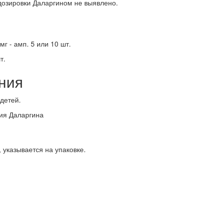
озировки Даларгином не выявлено.
г - амп. 5 или 10 шт.
т.
ния
детей.
ия Даларгина
, указывается на упаковке.
: