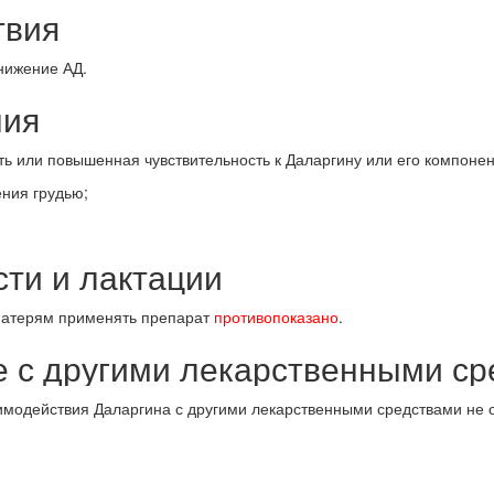
твия
нижение АД.
ния
 или повышенная чувствительность к Даларгину или его компонен
ния грудью;
сти и лактации
атерям применять препарат
противопоказано
.
е с другими лекарственными с
аимодействия Даларгина с другими лекарственными средствами не 