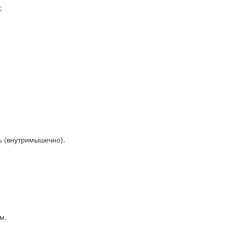
;
нь (внутримышечно).
м.