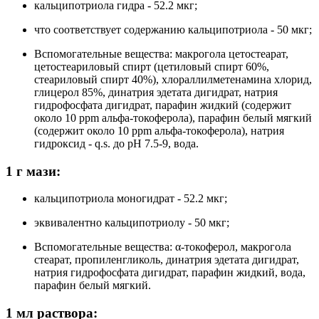
кальципотриола гидра - 52.2 мкг;
что соответствует содержанию кальципотриола - 50 мкг;
Вспомогательные вещества: макрогола цетостеарат,
цетостеариловый спирт (цетиловый спирт 60%,
стеариловый спирт 40%), хлораллилметенамина хлорид,
глицерол 85%, динатрия эдетата дигидрат, натрия
гидрофосфата дигидрат, парафин жидкий (содержит
около 10 ppm альфа-токоферола), парафин белый мягкий
(содержит около 10 ppm альфа-токоферола), натрия
гидроксид - q.s. до pH 7.5-9, вода.
1 г мази:
кальципотриола моногидрат - 52.2 мкг;
эквивалентно кальципотриолу - 50 мкг;
Вспомогательные вещества: α-токоферол, макрогола
стеарат, пропиленгликоль, динатрия эдетата дигидрат,
натрия гидрофосфата дигидрат, парафин жидкий, вода,
парафин белый мягкий.
1 мл раствора: