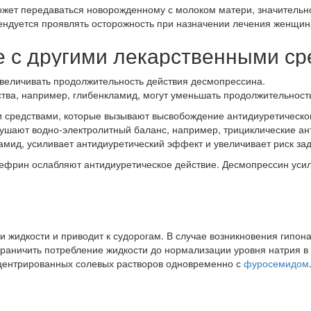
ожет передаваться новорожденному с молоком матери, значительно
мендуется проявлять осторожность при назначении лечения женщи
е с другими лекарственными с
увеличивать продолжительность действия десмопрессина.
тва, например, глибенкламид, могут уменьшать продолжительност
и средствами, которые вызывают высвобождение антидиуретическо
рушают водно-электролитный баланс, например, трициклические а
мид, усиливает антидиуретический эффект и увеличивает риск зад
инефрин ослабляют антидиуретическое действие. Десмопрессин уси
и жидкости и приводит к судорогам. В случае возникновения гипо
аничить потребление жидкости до нормализации уровня натрия в с
центрированных солевых растворов одновременно с
фуросемидом