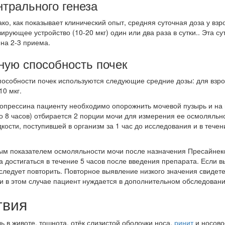
трального генеза
о, как показывает клинический опыт, средняя суточная доза у взро
зирующее устройство (10-20 мкг) один или два раза в сутки.. Эта с
на 2-3 приема.
ную способность почек
собности почек используются следующие средние дозы: для взросл
10 мкг.
опрессина пациенту необходимо опорожнить мочевой пузырь и на 
о 8 часов) отбирается 2 порции мочи для измерения ее осмоляльн
кости, поступившей в организм за 1 час до исследования и в тече
м показателем осмоляльности мочи после назначения Пресайнекса
 достигаться в течение 5 часов после введения препарата. Если 
 следует повторить. Повторное выявление низкого значения свидет
и в этом случае пациент нуждается в дополнительном обследовани
твия
ь в животе, тошнота, отёк слизистой оболочки носа,
ринит
и носово