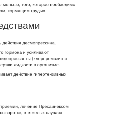
 меньше, того, которое необходимо
нам, кормящим грудью.
редствами
ь действия десмопрессина.
го гормона и усиливают
нтидепрессанты (хлорпромазин и
ержки жидкости в организме.
ливает действие гипертензивных
натриемии, лечение Пресайнексом
ыворотке, в тяжелых случаях -
.