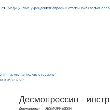
от...
Медицинские учреждения
Вопросы и ответы
Поиск врача
Справ
ения (исключая половые гормоны)
а и их аналоги
Десмопрессин - инстр
Десмопрессин
DESMOPRESSIN