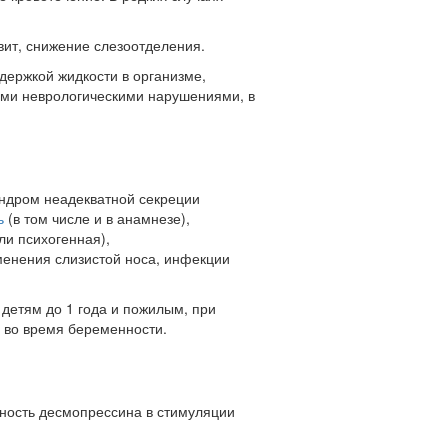
вит, снижение слезоотделения.
ержкой жидкости в организме,
ими неврологическими нарушениями, в
индром неадекватной секреции
ь
(в том числе и в анамнезе),
и психогенная),
зменения слизистой носа, инфекции
детям до 1 года и пожилым, при
 во время беременности.
вность десмопрессина в стимуляции