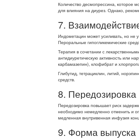
Количество десмопрессина, которое м
для влияния на диурез. Однако, реко
7. Взаимодействи
Индометацин может усиливать, но не 
Пероральные гипогликемические средс
Терапия в сочетании с лекарственным
антидиуретическую активность или на
карбамазепин), клофибрат и хлорпропа
Глибутид, тетрациклин, литий, норэп
средств.
8. Передозировка
Передозировка повышает риск задержк
необходимо немедленно отменить и огр
медленная внутривенная инфузия кон
9. Форма выпуска