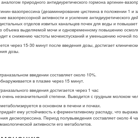
 аналогом природного антидиуретического гормона аргинин-вазоп
гинин-вазопрессина (дезаминирование цистеина в положении 1 и з
ие вазопрессорной активности и усиление антидиуретического де
дистальных отделов извитых канальцев почек для воды и повышае
ию объема выделяемой мочи и одновременному повышению осмоля
одит к снижению частоты мочеиспусканий и уменьшению ночной по
тся через 15-30 минут после введения дозы, достигает клинически
ния дозы.
траназальном введении составляет около 10%.
бнаруживается в плазме через 15 минут.
раназального введения достигается через 1 час
 очень незначительной степени. Выводится с грудным молоком чел
метаболизируется в основном в печени и почках.
придаёт ему устойчивость к ферментативному распаду, что выража
ия десмопрессина. Период полувыведения составляет около 4 ча
макологической активности его метаболитов.