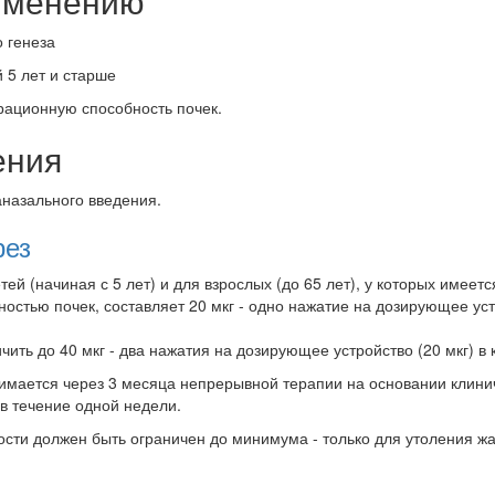
рименению
 генеза
 5 лет и старше
трационную способность почек.
ения
назального введения.
рез
ей (начиная с 5 лет) и для взрослых (до 65 лет), у которых имее
стью почек, составляет 20 мкг - одно нажатие на дозирующее устр
ить до 40 мкг - два нажатия на дозирующее устройство (20 мкг) в
мается через 3 месяца непрерывной терапии на основании клинич
в течение одной недели.
ости должен быть ограничен до минимума - только для утоления жаж