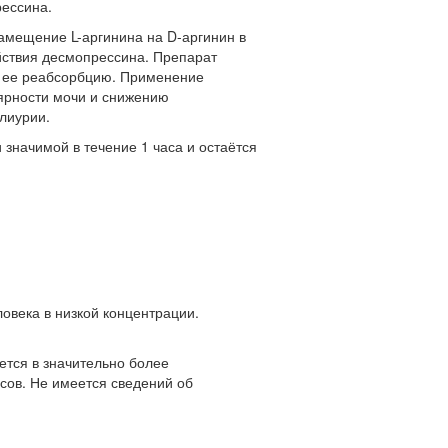
рессина.
амещение L-аргинина на D-аргинин в
йствия десмопрессина. Препарат
т ее реабсорбцию. Применение
рности мочи и снижению
лиурии.
 значимой в течение 1 часа и остаётся
овека в низкой концентрации.
ется в значительно более
сов. Не имеется сведений об