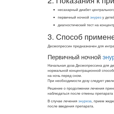
2. Показания к п
несахарный диабет центрального
первичный ночной
энурез
у детей
диагностический тест на концен
3. Способ примен
Десмопрессин предназначен для интра
Первичный ночной
эну
Начальная доза Десмопрессина для дет
нормальной концентрационной способно
на ночь перед сном.
При необходимости дозу следует увелич
Решение о продолжении лечения прини
наблюдаться после отмены препарата 
В случае лечения
энуреза
, прием жидк
после введения препарата.