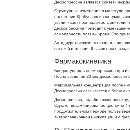
Десмопрессин является синтетическим
Структурные изменения в молекуле ар
положении 8) обуславливают уменьшен
увеличивает проницаемость эпителия 
десмопрессина приводит к уменьшен
осмолярности плазмы крови. Это прив
Антидиуретическая активность проявляе
высокой в течение 8 часов после введе
Фармакокинетика
Биодоступность десмопрессина при ин
После введения 20 мкг десмопрессин о
Максимальная концентрация после инт
Десмопрессин связывается с белками в
Десмопрессин, подобно вазопрессину, 
Однако, дезаминирование цистеина-1 
продолжительном периоде полувыведен
энтеропечёночной циркуляции и о фар