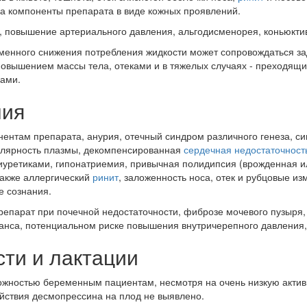
а компоненты препарата в виде кожных проявлений.
е, повышение артериального давления, альгодисменорея, коньюкти
енного снижения потребления жидкости может сопровождаться зад
овышением массы тела, отеками и в тяжелых случаях - преходящ
гами.
ния
нентам препарата, анурия, отечный синдром различного генеза, с
олярность плазмы, декомпенсированная
сердечная недостаточност
уретиками, гипонатриемия, привычная полидипсия (врожденная ил
также аллергический
ринит
, заложенность носа, отек и рубцовые и
е сознания.
епарат при почечной недостаточности, фиброзе мочевого пузыря, 
анса, потенциальном риске повышения внутричерепного давления,
сти и лактации
рожностью беременным пациентам, несмотря на очень низкую акти
ействия десмопрессина на плод не выявлено.