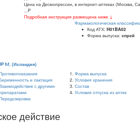
Цена на Десмопрессин, в интернет-аптеках (Москва, Са
...
P
Подробная инструкция размещена ниже ↓
Фармакологическая классифик
Код АТХ:
H01BA02
Форма выпуска:
спрей
 hf. (Исландия)
Противопоказания
Форма выпуска
Беременность и лактация
Условия хранения
Взаимодействие с другими
Состав
препаратами
Условия отпуска из аптек
Передозировка
ское действие