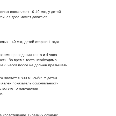
слых составляет 10-40 мкг, у детей -
уточная доза может даваться
ых - 40 мкг; детей старше 1 года -
время проведения теста и 4 часа
ости. Во время теста необходимо
ние 8 часов после не должен превышать
 является 800 мОсм/кг. У детей
выявлен показатель осмоляльности
ельствует о нарушении
и.
е кровотечение. В редких случаях