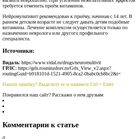
вызвать невропатию. При усилении нежелательных эффектов
требуется отменить приём витаминов.
Нейромультивит рекомендован к приёму, начиная с 14 лет. В
раннем детском возрасте не следует давать детям подобные
витамины. Лечение комплексом осуществляется только по
назначению невролога или другого профильного
специалиста.
Источники:
Видаль
: https://www.vidal.ru/drugs/neuromultivit
ГРЛС
: https://grls.rosminzdrav.ru/Grls_View_v2.aspx?
routingGuid=b918101d-1521-4905-8ca2-0babc0cb8bc2&t=
Нашли ошибку? Выделите ее и нажмите Ctrl + Enter
Понравился наш сайт? Расскажи о нем друзьям
Комментарии к статье
0