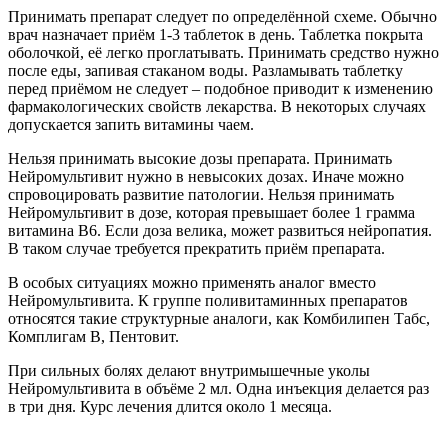
Принимать препарат следует по определённой схеме. Обычно
врач назначает приём 1-3 таблеток в день. Таблетка покрыта
оболочкой, её легко проглатывать. Принимать средство нужно
после еды, запивая стаканом воды. Разламывать таблетку
перед приёмом не следует – подобное приводит к изменению
фармакологических свойств лекарства. В некоторых случаях
допускается запить витамины чаем.
Нельзя принимать высокие дозы препарата. Принимать
Нейромультивит нужно в невысоких дозах. Иначе можно
спровоцировать развитие патологии. Нельзя принимать
Нейромультивит в дозе, которая превышает более 1 грамма
витамина В6. Если доза велика, может развиться нейропатия.
В таком случае требуется прекратить приём препарата.
В особых ситуациях можно применять аналог вместо
Нейромультивита. К группе поливитаминных препаратов
относятся такие структурные аналоги, как Комбилипен Табс,
Комплигам В, Пентовит.
При сильных болях делают внутримышечные уколы
Нейромультивита в объёме 2 мл. Одна инъекция делается раз
в три дня. Курс лечения длится около 1 месяца.