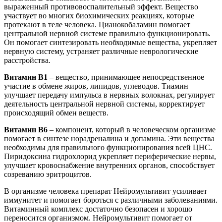
выраженный противовоспалительный эффект. Вещество
участвует во многих биохимических реакциях, которые
протекают в теле человека. Цианокобаламин помогает
центральной нервной системе правильно функционировать.
Он помогает синтезировать необходимые вещества, укрепляет
нервную систему, устраняет различные неврологические
расстройства.
Витамин В1
– вещество, принимающее непосредственное
участие в обмене жиров, липидов, углеводов. Тиамин
улучшает передачу импульса в нервных волокнах, регулирует
деятельность центральной нервной системы, корректирует
происходящий обмен веществ.
Витамин В6
– компонент, который в человеческом организме
помогает в синтезе норадреналина и допамина. Эти вещества
необходимы для правильного функционирования всей ЦНС.
Пиридоксина гидрохлорид укрепляет периферические нервы,
улучшает кровоснабжение внутренних органов, способствует
созреванию эритроцитов.
В организме человека препарат Нейромультивит усиливает
иммунитет и помогает бороться с различными заболеваниями.
Витаминный комплекс достаточно безопасен и хорошо
переносится организмом. Нейромультивит помогает от