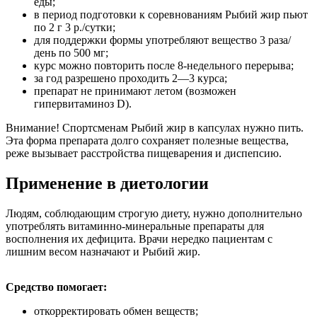
еды;
в период подготовки к соревнованиям Рыбий жир пьют
по 2 г 3 р./сутки;
для поддержки формы употребляют вещество 3 раза/
день по 500 мг;
курс можно повторить после 8-недельного перерыва;
за год разрешено проходить 2―3 курса;
препарат не принимают летом (возможен
гипервитаминоз D).
Внимание! Спортсменам Рыбий жир в капсулах нужно пить.
Эта форма препарата долго сохраняет полезные вещества,
реже вызывает расстройства пищеварения и диспепсию.
Применение в диетологии
Людям, соблюдающим строгую диету, нужно дополнительно
употреблять витаминно-минеральные препараты для
восполнения их дефицита. Врачи нередко пациентам с
лишним весом назначают и Рыбий жир.
Средство помогает:
откорректировать обмен веществ;