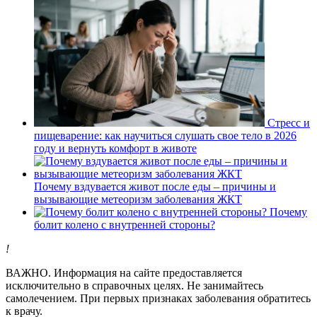
Стресс и
пищеварение: как научиться слушать свое тело в 2026
году и вернуть комфорт в животе
Почему вздувается живот после еды – причины и
вызывающие метеоризм заболевания ЖКТ
Почему
болит колено с внутренней стороны?
!
ВАЖНО.
Информация на сайте предоставляется
исключительно в справочных целях. Не занимайтесь
самолечением. При первых признаках заболевания обратитесь
к врачу.