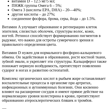
витамин D – 12.5 мг/5 мл;
ПНЖК группы Омега 6 – 5%;
Омега 3 (кислоты EPA, DHA) – 20―40%;
другие кислоты – до 27%;
соединение фосфора, брома, серы, йода – до 1.5%.
Витамин A улучшает образование и регенерацию клеток
эпителия, слизистых оболочек, структуры волос, кожи,
ногтей. Ретинол способствует формированию пигментов в
радужке, что важно для остроты сумеречного зрения и
правильного определения цвета.
Витамин D нужен для нормального фосфорно-кальциевого
обмена. Он задействован в образовании, росте костной ткани,
зубной эмали, и укрепляет эти структуры. Кальциферол также
понижает нервную возбудимость, препятствует появлению
судорог в ногах и развитию остеопатий.
Комплекс органических кислот в рыбьем жире останавливает
воспалительные процессы в организме при артритах,
инфекционных и аутоиммунных болезнях. Они косвенно
влияют на расширение сосудов и имеют прямое действие на
нормализацию уровня холестерина в крови, препятствуют
образованию атеросклеротических бляшек и тромбов.