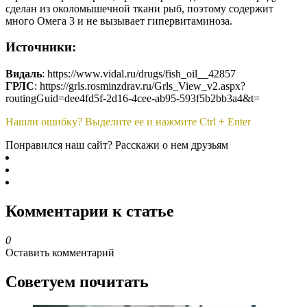
сделан из околомышечной ткани рыб, поэтому содержит
много Омега 3 и не вызывает гипервитаминоза.
Источники:
Видаль
: https://www.vidal.ru/drugs/fish_oil__42857
ГРЛС
: https://grls.rosminzdrav.ru/Grls_View_v2.aspx?
routingGuid=dee4fd5f-2d16-4cee-ab95-593f5b2bb3a4&t=
Нашли ошибку? Выделите ее и нажмите Ctrl + Enter
Понравился наш сайт? Расскажи о нем друзьям
Комментарии к статье
0
Оставить комментарий
Советуем почитать