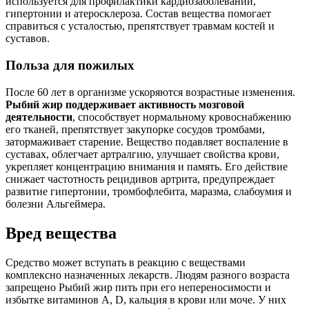
используется для профилактики кардиозаболеваний,
гипертонии и атеросклероза. Состав вещества помогает
справиться с усталостью, препятствует травмам костей и
суставов.
Польза для пожилых
После 60 лет в организме ускоряются возрастные изменения.
Рыбий жир поддерживает активность мозговой
деятельности
, способствует нормальному кровоснабжению
его тканей, препятствует закупорке сосудов тромбами,
затормаживает старение. Вещество подавляет воспаление в
суставах, облегчает артралгию, улучшает свойства крови,
укрепляет концентрацию внимания и память. Его действие
снижает частотность рецидивов артрита, предупреждает
развитие гипертонии, тромбофлебита, маразма, слабоумия и
болезни Альгеймера.
Вред вещества
Средство может вступать в реакцию с веществами
комплексно назначенных лекарств. Людям разного возраста
запрещено Рыбий жир пить при его непереносимости и
избытке витаминов A, D, кальция в крови или моче. У них