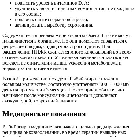
повысить уровень витаминов D, A;
улучшить усвоение полезных компонентов, не входящих
в его состав;
подавить синтез гормонов стресса;
активировать выработку серотонина.
Содержащиеся в рыбьем жире кислоты Омега 3 и 6 не могут
накапливаться в организме. Но они помогают справиться с
депрессией людям, сидящим на строгой диете. При
расщеплении ПНЖК сжигается много килокалорий во время
физической активности. У человека начинает снижаться вес
вследствие стимуляции мышц, ускорения метаболизма и
нормализации обмена веществ.
Важно! При желании похудеть, Рыбий жир не нужен в
большом количестве: достаточно употреблять 500―1000 мг/
день на протяжении 3 месяцев. Но его прием обязательно
начинают после консультации диетолога и дополняют
физкультурой, коррекцией питания.
Медицинские показания
Рыбий жир в медицине назначают с целью предупреждения
рецидива онкозаболеваний, во время терапии выявленных