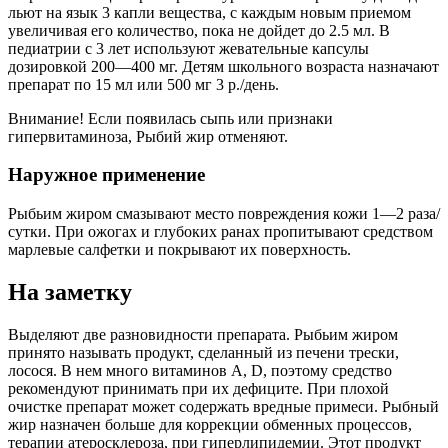
льют на язык 3 капли вещества, с каждым новым приемом
увеличивая его количество, пока не дойдет до 2.5 мл. В
педиатрии с 3 лет используют жевательные капсулы
дозировкой 200―400 мг. Детям школьного возраста назначают
препарат по 15 мл или 500 мг 3 р./день.
Внимание! Если появилась сыпь или признаки
гипервитаминоза, Рыбий жир отменяют.
Наружное применение
Рыбьим жиром смазывают место повреждения кожи 1―2 раза/
сутки. При ожогах и глубоких ранах пропитывают средством
марлевые салфетки и покрывают их поверхность.
На заметку
Выделяют две разновидности препарата. Рыбьим жиром
принято называть продукт, сделанный из печени трески,
лосося. В нем много витаминов A, D, поэтому средство
рекомендуют принимать при их дефиците. При плохой
очистке препарат может содержать вредные примеси. Рыбный
жир назначен больше для коррекции обменных процессов,
терапии атеросклероза, при гиперлипидемии. Этот продукт