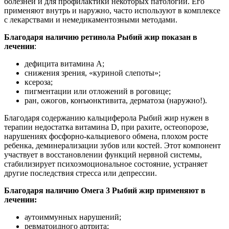
болезней и для профилактики некоторых патологий. Его
применяют внутрь и наружно, часто используют в комплексе
с лекарствами и немедикаментозными методами.
Благодаря наличию ретинола Рыбий жир показан в
лечении
:
дефицита витамина A;
снижения зрения, «куриной слепоты»;
ксероза;
пигментации или отложений в роговице;
ран, ожогов, конъюнктивита, дерматоза (наружно!).
Благодаря содержанию кальциферола Рыбий жир нужен в
терапии недостатка витамина D, при рахите, остеопорозе,
нарушениях фосфорно-кальциевого обмена, плохом росте
ребенка, деминерализации зубов или костей. Этот компонент
участвует в восстановлении функций нервной системы,
стабилизирует психоэмоциональное состояние, устраняет
другие последствия стресса или депрессии.
Благодаря наличию Омега 3 Рыбий жир применяют в
лечении:
аутоиммунных нарушений;
ревматоидного артрита;