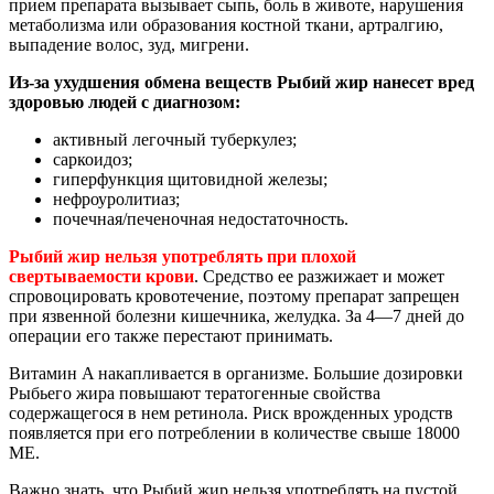
прием препарата вызывает сыпь, боль в животе, нарушения
метаболизма или образования костной ткани, артралгию,
выпадение волос, зуд, мигрени.
Из-за ухудшения обмена веществ Рыбий жир нанесет вред
здоровью людей с диагнозом:
активный легочный туберкулез;
саркоидоз;
гиперфункция щитовидной железы;
нефроуролитиаз;
почечная/печеночная недостаточность.
Рыбий жир нельзя употреблять при плохой
свертываемости крови
. Средство ее разжижает и может
спровоцировать кровотечение, поэтому препарат запрещен
при язвенной болезни кишечника, желудка. За 4―7 дней до
операции его также перестают принимать.
Витамин A накапливается в организме. Большие дозировки
Рыбьего жира повышают тератогенные свойства
содержащегося в нем ретинола. Риск врожденных уродств
появляется при его потреблении в количестве свыше 18000
МЕ.
Важно знать, что Рыбий жир нельзя употреблять на пустой