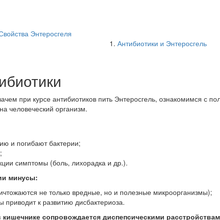
Свойства Энтеросгеля
Антибиотики и Энтеросгель
тибиотики
зачем при курсе антибиотиков пить Энтеросгель, ознакомимся с п
на человеческий организм.
ию и погибают бактерии;
;
ции симптомы (боль, лихорадка и др.).
ии минусы:
ничтожаются не только вредные, но и полезные микроорганизмы);
 приводит к развитию дисбактериоза.
 кишечнике сопровождается диспепсическими расстройствам