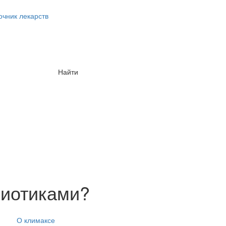
очник лекарств
Найти
биотиками?
О климаксе