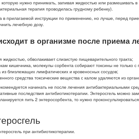
, которую нужно принимать, запивая жидкостью или размешивать в
актериальная терапия проводилась грудному ребенку).
на в прилагаемой инструкции по применению, но лучше, перед при
очнить лечебную дозу.
исходит в организме после приема л
я жидкостью, обволакивает слизистую пищеварительного тракта;
кам кишечника, молекулы сорбента собирают токсины не только с 
 из близлежащих лимфатических и кровеносных сосудов;
нного средства токсические вещества с калом удаляются из орган
екомендуется начинать не после лечения антибактериальными сред
егативные последствия антибиотикотерапии. Энтеросгель можно за
ланируется пить 2 энтеросорбента, то нужно проконсультироваться
теросгель
нтеросгель при антибиотикотерапии.