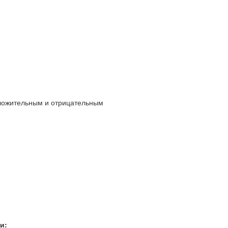
оложительным и отрицательным
и: