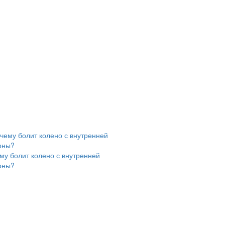
му болит колено с внутренней
оны?