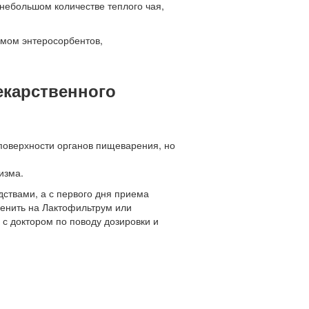
 небольшом количестве теплого чая,
емом энтеросорбентов,
екарственного
поверхности органов пищеварения, но
изма.
ствами, а с первого дня приема
менить на Лактофильтрум или
 с доктором по поводу дозировки и