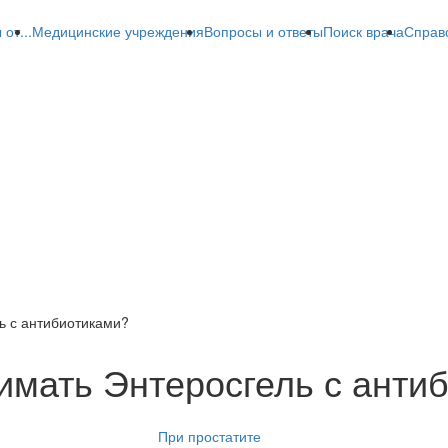
от...
Медицинские учреждения
Вопросы и ответы
Поиск врача
Справ
ь с антибиотиками?
имать Энтеросгель с анти
При простатите