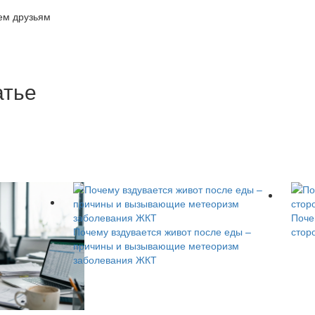
ем друзьям
атье
Поче
Почему вздувается живот после еды –
стор
причины и вызывающие метеоризм
заболевания ЖКТ