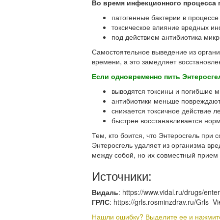
Во время инфекционного процесса
патогенные бактерии в процессе
токсическое влияние вредных ин
под действием антибиотика мик
Самостоятельное выведение из органи
времени, а это замедляет восстановл
Если одновременно пить Энтеросгел
выводятся токсины и погибшие 
антибиотики меньше повреждаю
снижается токсичное действие ле
быстрее восстанавливается нор
Тем, кто боится, что Энтеросгель при
Энтеросгель удаляет из организма вр
между собой, но их совместный прием 
Источники:
Видаль
: https://www.vidal.ru/drugs/ent
ГРЛС
: https://grls.rosminzdrav.ru/Grl
Нашли ошибку? Выделите ее и нажмите 