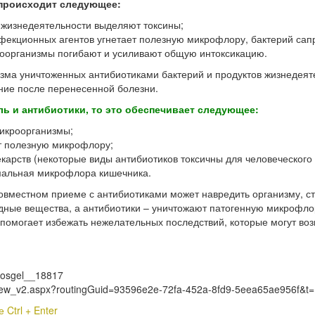
 происходит следующее:
 жизнедеятельности выделяют токсины;
фекционных агентов угнетает полезную микрофлору, бактерий сап
роорганизмы погибают и усиливают общую интоксикацию.
зма уничтоженных антибиотиками бактерий и продуктов жизнедеят
ение после перенесенной болезни.
ь и антибиотики, то это обеспечивает следующее:
микроорганизмы;
т полезную микрофлору;
карств (некоторые виды антибиотиков токсичны для человеческого 
мальная микрофлора кишечника.
 совместном приеме с антибиотиками может навредить организму, с
едные вещества, а антибиотики – уничтожают патогенную микрофл
помогает избежать нежелательных последствий, которые могут воз
erosgel__18817
s_View_v2.aspx?routingGuid=93596e2e-72fa-452a-8fd9-5eea65ae956f&t=
Ctrl + Enter