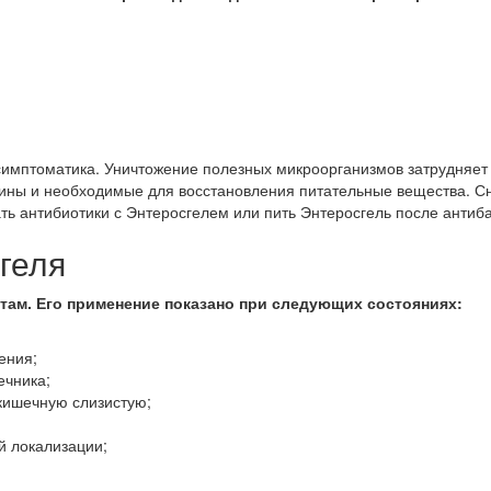
 симптоматика. Уничтожение полезных микроорганизмов затрудняе
ины и необходимые для восстановления питательные вещества. Сн
ть антибиотики с Энтеросгелем или пить Энтеросгель после антиб
геля
там. Его применение показано при следующих состояниях:
ения;
ечника;
кишечную слизистую;
й локализации;