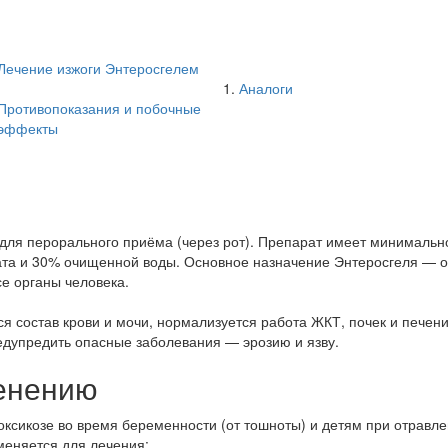
Лечение изжоги Энтеросгелем
Аналоги
Противопоказания и побочные
эффекты
для перорального приёма (через рот). Препарат имеет минимально
та и 30% очищенной воды. Основное назначение Энтеросгеля — о
се органы человека.
я состав крови и мочи, нормализуется работа ЖКТ, почек и печен
едупредить опасные заболевания — эрозию и язву.
менению
оксикозе во время беременности (от тошноты) и детям при отравле
именяется для лечения: