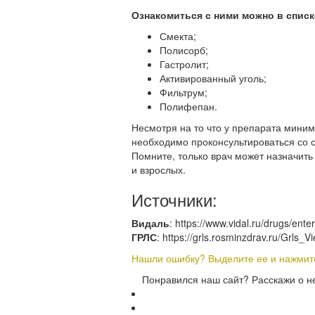
Ознакомиться с ними можно в списк
Смекта;
Полисорб;
Гастролит;
Активированный уголь;
Фильтрум;
Полифепан.
Несмотря на то что у препарата мини
необходимо проконсультироваться со с
Помните, только врач может назначить
и взрослых.
Источники:
Видаль
: https://www.vidal.ru/drugs/ent
ГРЛС
: https://grls.rosminzdrav.ru/Grl
Нашли ошибку? Выделите ее и нажмите 
Понравился наш сайт? Расскажи о н