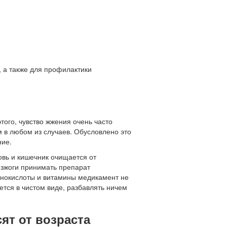
, а также для профилактики
ого, чувство жжения очень часто
 в любом из случаев. Обусловлено это
ние.
ровь и кишечник очищается от
изжоги принимать препарат
инокислоты и витамины медикамент не
ется в чистом виде, разбавлять ничем
ят от возраста