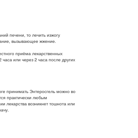
аний печени, то лечить изжогу
евание, вызывающее жжение.
естного приёма лекарственных
 часа или через 2 часа после других
оге принимать Энтеросгель можно во
тся практически любым
ии лекарства возникнет тошнота или
рачу.