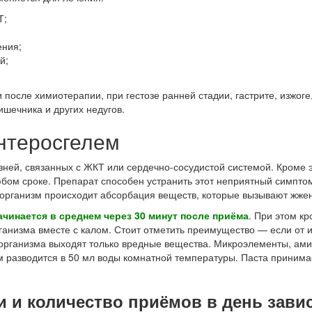
Т;
ения;
й;
 после химиотерапии, при гестозе ранней стадии, гастрите, изжоге
шечника и других недугов.
нтеросгелем
ней, связанных с ЖКТ или сердечно-сосудистой системой. Кроме эт
бом сроке. Препарат способен устранить этот неприятный симптом
 организм происходит абсорбация веществ, которые вызывают жже
ачинается в среднем через 30 минут после приёма
. При этом к
ганизма вместе с калом. Стоит отметить преимущество — если от 
з организма выходят только вредные вещества. Микроэлементы, ам
м разводится в 50 мл воды комнатной температуры. Паста принима
 и количество приёмов в день завис