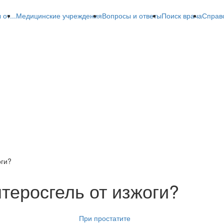
от...
Медицинские учреждения
Вопросы и ответы
Поиск врача
Справ
оги?
теросгель от изжоги?
При простатите