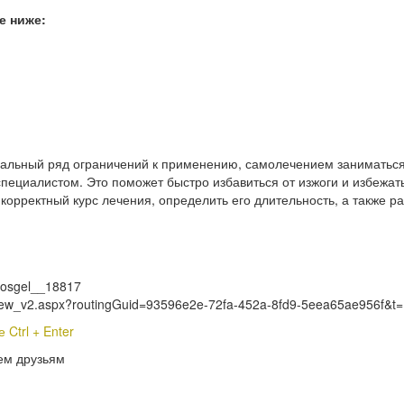
е ниже:
мальный ряд ограничений к применению, самолечением заниматься
пециалистом. Это поможет быстро избавиться от изжоги и избежат
 корректный курс лечения, определить его длительность, а также р
erosgel__18817
s_View_v2.aspx?routingGuid=93596e2e-72fa-452a-8fd9-5eea65ae956f&t=
Ctrl + Enter
ем друзьям