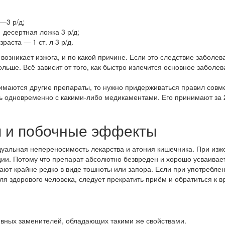
2—3 р/д;
 десертная ложка 3 р/д;
раста — 1 ст. л 3 р/д.
о возникает изжога, и по какой причине. Если это следствие заболев
льше. Всё зависит от того, как быстро излечится основное забол
имаются другие препараты, то нужно придерживаться правил совм
ь одновременно с какими-либо медикаментами. Его принимают за 2
я и побочные эффекты
альная непереносимость лекарства и атония кишечника. При изж
ции. Потому что препарат абсолютно безвреден и хорошо усваивае
ют крайне редко в виде тошноты или запора. Если при употреблен
ля здорового человека, следует прекратить приём и обратиться к в
ивных заменителей, обладающих такими же свойствами.