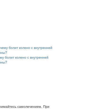
му болит колено с внутренней
оны?
анимайтесь самолечением. При