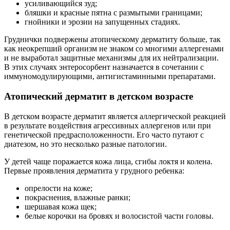
усиливающийся зуд;
бляшки и красные пятна с размытыми границами;
гнойники и эрозии на запущенных стадиях.
Груднички подвержены атопическому дерматиту больше, так
как неокрепший организм не знаком со многими аллергенами
и не выработал защитные механизмы для их нейтрализации.
В этих случаях энтеросорбент назначается в сочетании с
иммуномодулирующими, антигистаминными препаратами.
Атопический дерматит в детском возрасте
В детском возрасте дерматит является аллергической реакцией
в результате воздействия агрессивных аллергенов или при
генетической предрасположенности. Его часто путают с
диатезом, но это несколько разные патологии.
У детей чаще поражается кожа лица, сгибы локтя и колена.
Первые проявления дерматита у грудного ребенка:
опрелости на коже;
покраснения, влажные ранки;
шершавая кожа щек;
белые корочки на бровях и волосистой части головы.