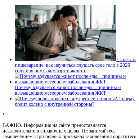
Стресс и
пищеварение: как научиться слушать свое тело в 2026
году и вернуть комфорт в животе
Почему вздувается живот после еды – причины и
вызывающие метеоризм заболевания ЖКТ
Почему
болит колено с внутренней стороны?
!
ВАЖНО.
Информация на сайте предоставляется
исключительно в справочных целях. Не занимайтесь
самолечением. При первых признаках заболевания обратитесь