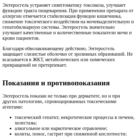
Энтеросгель устраняет симптоматику токсикоза, улучшает
функцию тракта пищеварения. При применении препарата от
аллергии отмечается стабилизация функции кишечника,
снижение токсического воздействия на мочевыделительную и
гепатобилиарную системы. Энтеросгель значительно
улучшает качественные и количественные показатели мочи и
крови пациентов.
Благодаря обволакивающему действию, Энтеросгель
защищает слизистые оболочки от эрозивных образований. Не
всасывается в ЖКТ, метаболических или химических
превращений не претерпевает.
Показания и противопоказания
Энтеросгель показан не только при дерматите, но и при
других патологиях, спровоцированных токсическими
агентами:
токсический гепатит, некротические процессы в печени,
холестазы;
алкогольное или наркотическое отравление;
колиты, понос, гастрит при сниженной кислотности;