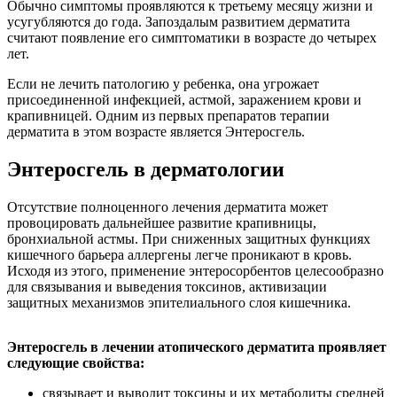
Обычно симптомы проявляются к третьему месяцу жизни и
усугубляются до года. Запоздалым развитием дерматита
считают появление его симптоматики в возрасте до четырех
лет.
Если не лечить патологию у ребенка, она угрожает
присоединенной инфекцией, астмой, заражением крови и
крапивницей. Одним из первых препаратов терапии
дерматита в этом возрасте является Энтеросгель.
Энтеросгель в дерматологии
Отсутствие полноценного лечения дерматита может
провоцировать дальнейшее развитие крапивницы,
бронхиальной астмы. При сниженных защитных функциях
кишечного барьера аллергены легче проникают в кровь.
Исходя из этого, применение энтеросорбентов целесообразно
для связывания и выведения токсинов, активизации
защитных механизмов эпителиального слоя кишечника.
Энтеросгель в лечении атопического дерматита проявляет
следующие свойства:
связывает и выводит токсины и их метаболиты средней