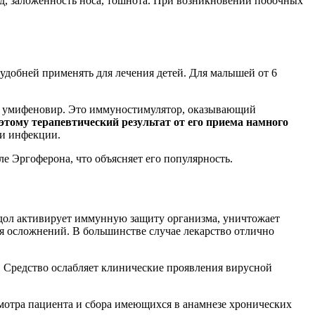
уд, заложенность носа, тошнота. При возникновении побочных
 удобней применять для лечения детей. Для малышей от 6
т умифеновир. Это иммуностимулятор, оказывающий
этому терапевтический результат от его приема намного
ии инфекции.
е Эргоферона, что объясняет его популярность.
идол активирует иммунную защиту организма, уничтожает
я осложнений. В большинстве случае лекарство отлично
. Средство ослабляет клинические проявления вирусной
мотра пациента и сбора имеющихся в анамнезе хронических