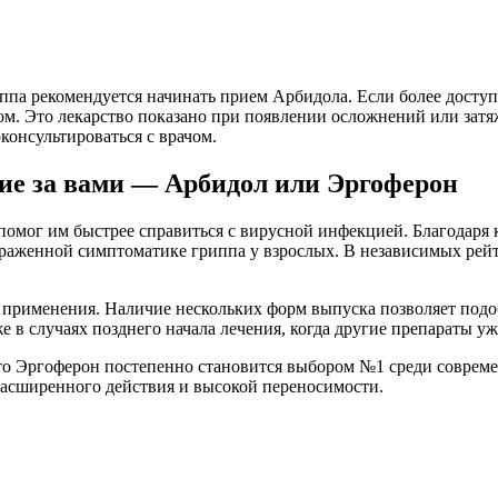
па рекомендуется начинать прием Арбидола. Если более досту
ном. Это лекарство показано при появлении осложнений или затя
консультироваться с врачом.
ие за вами — Арбидол или Эргоферон
омог им быстрее справиться с вирусной инфекцией. Благодаря 
ыраженной симптоматике гриппа у взрослых. В независимых рей
 применения. Наличие нескольких форм выпуска позволяет подо
 в случаях позднего начала лечения, когда другие препараты уж
что Эргоферон постепенно становится выбором №1 среди соврем
 расширенного действия и высокой переносимости.