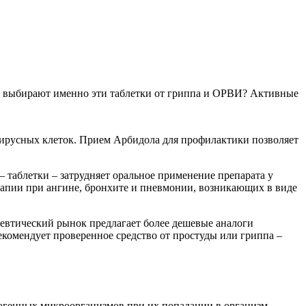
ие выбирают именно эти таблетки от гриппа и ОРВИ? Активные
вирусных клеток. Прием Арбидола для профилактики позволяет
– таблетки – затрудняет оральное применение препарата у
апии при ангине, бронхите и пневмонии, возникающих в виде
цевтический рынок предлагает более дешевые аналоги
комендует проверенное средство от простуды или гриппа –
тогенных микроорганизмов при их попадании в организм.