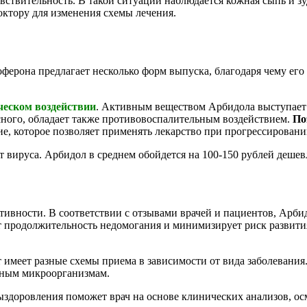
вствительность. В такой ситуации наблюдается кожная сыпь и з
доктору для изменения схемы лечения.
ферона предлагает несколько форм выпуска, благодаря чему его
ческом воздействии
. Активным веществом Арбидола выступае
ного, обладает также противовоспалительным воздействием.
По
е, которое позволяет применять лекарство при прогрессирован
вируса. Арбидол в среднем обойдется на 100-150 рублей дешевл
тивности. В соответствии с отзывами врачей и пациентов, Арб
т продолжительность недомогания и минимизирует риск развити
 имеет разные схемы приема в зависимости от вида заболевания
нным микроорганизмам.
здоровления поможет врач на основе клинических анализов, ос