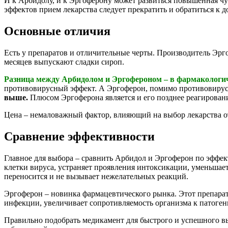
И к Арбидолу, и к Эргоферону может развиться повышенная чу
эффектов прием лекарства следует прекратить и обратиться к 
Основные отличия
Есть у препаратов и отличительные черты. Производитель Эрго
месяцев выпускают сладки сироп.
Разница между Арбидолом и Эргофероном – в фармакологи
противовирусный эффект. А Эргоферон, помимо противовирус
выше.
Плюсом Эргоферона является и его позднее реагировани
Цена – немаловажный фактор, влияющий на выбор лекарства от 
Сравнение эффективности
Главное для выбора – сравнить Арбидол и Эргоферон по эффек
клетки вируса, устраняет проявления интоксикации, уменьшае
переносится и не вызывает нежелательных реакций.
Эргоферон – новинка фармацевтического рынка. Этот препарат
инфекции, увеличивает сопротивляемость организма к патоге
Правильно подобрать медикамент для быстрого и успешного вы