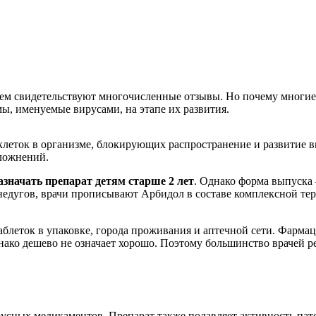
 чем свидетельствуют многочисленные отзывы. Но почему мног
, именуемые вирусами, на этапе их развития.
клеток в организме, блокирующих распространение и развитие 
сложнений.
значать препарат детям старше 2 лет
. Однако форма выпуска 
едугов, врачи прописывают Арбидол в составе комплексной тер
аблеток в упаковке, города проживания и аптечной сети. Фарма
ако дешево не означает хорошо. Поэтому большинство врачей ре
русных медикаментов. Препарат также подавляет активность па