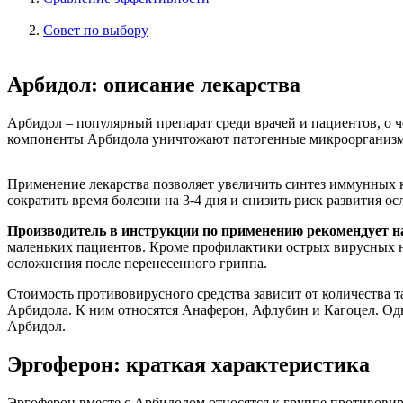
Совет по выбору
Арбидол: описание лекарства
Арбидол – популярный препарат среди врачей и пациентов, о
компоненты Арбидола уничтожают патогенные микроорганизмы
Применение лекарства позволяет увеличить синтез иммунных 
сократить время болезни на 3-4 дня и снизить риск развития о
Производитель в инструкции по применению рекомендует на
маленьких пациентов. Кроме профилактики острых вирусных н
осложнения после перенесенного гриппа.
Стоимость противовирусного средства зависит от количества т
Арбидола. К ним относятся Анаферон, Афлубин и Кагоцел. Одн
Арбидол.
Эргоферон: краткая характеристика
Эргоферон вместе с Арбидолом относятся к группе противови