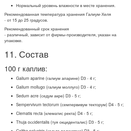
Нормальный уровень влажности в месте хранения.
Рекомендованная температура хранения Галиум-Хеля
- от 15 до 25 градусов.
Рекомендованный срок хранения
- различный, зависит от фирмы-производителя, указан на
упаковке.
11. Состав
100 г каплив:
Galium aparine (галиум апарине) D3 - 4 г;
Galium mollugo (галиум моллуго) D3 - 4 г;
Sedum acre (седум акре) D3 - 5 г;
Sempervivum tectorum (семпервивум текторум) D4 - 5 г;
Clematis reсta (клематис ректа) D4 - 5 г;
Thuja oссidentalis (туя окциденталис) D3 - 5 г;
Caltha palustris (кальта палюстрис) D3 - 5 г;