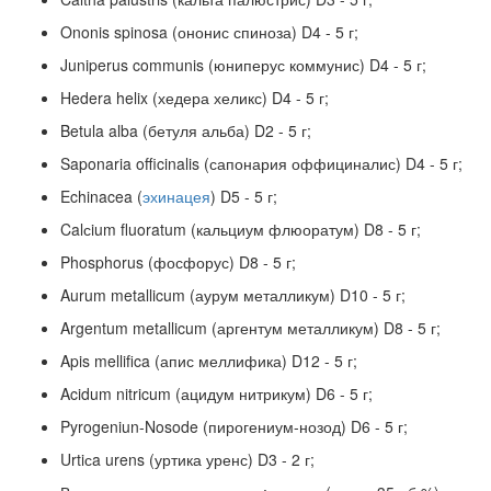
Ononis spinosa (ононис спиноза) D4 - 5 г;
Juniperus communis (юниперус коммунис) D4 - 5 г;
Hedera helix (хедера хеликс) D4 - 5 г;
Betula alba (бетуля альба) D2 - 5 г;
Saponaria officinalis (сапонария оффициналис) D4 - 5 г;
Echinacea (
эхинацея
) D5 - 5 г;
Calсium fluoratum (кальциум флюоратум) D8 - 5 г;
Phosphorus (фосфорус) D8 - 5 г;
Aurum metallicum (аурум металликум) D10 - 5 г;
Argentum metallicum (аргентум металликум) D8 - 5 г;
Apis mellifica (апис меллифика) D12 - 5 г;
Acidum nitricum (ацидум нитрикум) D6 - 5 г;
Pyrogeniun-Nosode (пирогениум-нозод) D6 - 5 г;
Urtiсa urens (уртика уренс) D3 - 2 г;