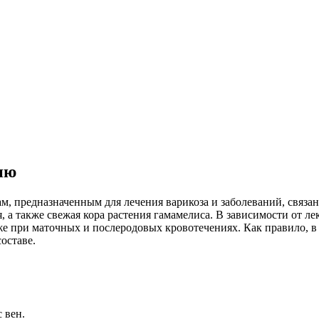
ию
, предназначенным для лечения варикоза и заболеваний, связан
я, а также свежая кора растения гамамелиса. В зависимости от 
кже при маточных и послеродовых кровотечениях. Как правило, в
оставе.
 вен.