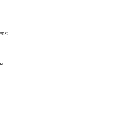
дах;
ы.