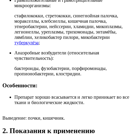
Грамположительные и грамотрицательные
микроорганизмы:
стафилококки, стретококки, синегнойная палочка,
моракселлы, клебсиеллы, кишечная палочка,
этнеробактерии, нейссерии, хламидии, микоплазмы,
легионеллы, уреплазмы, трихомонады, энтамёбы,
лямблии, хеликобактер пилори, микобактерии
туберкулёза
;
Анаэробные возбудители (относительная
чувствительность):
бактероиды, фузобактерии, порфиромонады,
пропионобактерии, клостридии.
Особенности:
Препарат хорошо всасывается и легко приникает во все
ткани и биологические жидкости.
Выведение: почки, кишечник.
2. Показания к применению