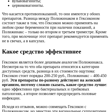
вульвовагиниты;
цервиковагиниты.
Что касается противопоказаний, то они имеются у обоих
препаратов. Разница между Полижинаком и Гексиконом
состоит также в том, что Гексикон можно применять на
любом сроке беременности при наличии показаний, а
Полижинакс – только во втором и третьем триместре. Кроме
того, при молочнице этот препарат рекомендуется применять
не в свечах, а в капсулах.
Какое средство эффективнее
Гексикон является более дешевым аналогом Полижинакса.
Несмотря на то что оба препарата относятся к категории
доступных средств, разница в их стоимости ощутима:
Гексикон стоит порядка 200-250 руб., Полижинакс – 400-450
руб.
Эти препараты по-разному действуют на женский
организм, поэтому сложно сказать, какое средство лучше
:
одно эффективно при бактериальных и грибковых
патологиях, а второе позволяет предупредить половые
инфекции.
Исходя из отзывов, можно совмещать Гексикон с
Полижинаксом, но зачастую эти вагинальные суппозитории