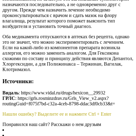
назначаются последовательно, а не одновременно друг с
другом. Прежде чем назначить лечение необходимо
проконсультироваться с врачом и сдать мазок на флору
влагалища, результат которого поможет выяснить тип
возбудителя и установить точный диагноз.
Оба медикамента отпускаются в аптеках без рецепта, однако
это не значит, что можно экспериментировать с лечением.
Если на какой-либо из компонентов препарата возникла
аллергия, его можно заменить аналогом. Для Гексикона
схожими по составу и принципу действия являются Депантол,
Хлоргексидин, а для Полижинакса – Тержинан, Вагилак,
Клотримазол.
Источники:
Видаль
: https://www.vidal.ru/drugs/hexicon__29932
ГРЛС
: https://grls.rosminzdrav.ru/Grls_View_v2.aspx?
routingGuid=f075f7bd-c32a-4ceb-8798-ddac3df0cb33&t=
Нашли ошибку? Выделите ее и нажмите Ctrl + Enter
Понравился наш сайт? Расскажи о нем друзьям