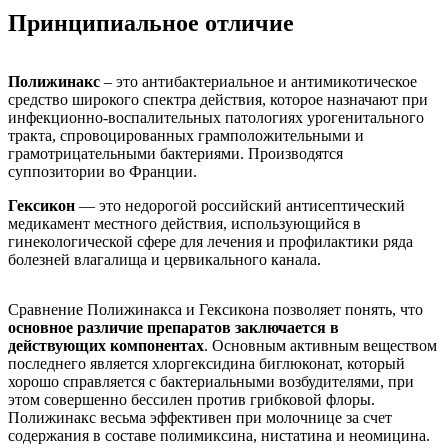
Принципиальное отличие
Полижинакс
– это антибактериальное и антимикотическое
средство широкого спектра действия, которое назначают при
инфекционно-воспалительных патологиях урогенитального
тракта, спровоцированных грамположительными и
грамотрицательными бактериями. Производятся
суппозитории во Франции.
Гексикон
— это недорогой российский антисептический
медикамент местного действия, использующийся в
гинекологической сфере для лечения и профилактики ряда
болезней влагалища и цервикального канала.
Сравнение Полижинакса и Гексикона позволяет понять, что
основное различие препаратов заключается в
действующих компонентах
. Основным активным веществом
последнего является хлоргексидина биглюконат, который
хорошо справляется с бактериальными возбудителями, при
этом совершенно бессилен против грибковой флоры.
Полижинакс весьма эффективен при молочнице за счет
содержания в составе полимиксина, нистатина и неомицина.