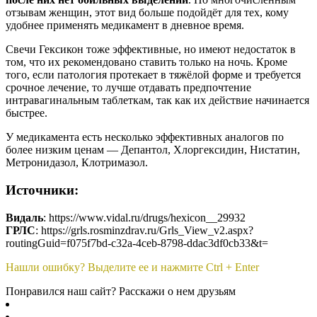
отзывам женщин, этот вид больше подойдёт для тех, кому
удобнее применять медикамент в дневное время.
Свечи Гексикон тоже эффективные, но имеют недостаток в
том, что их рекомендовано ставить только на ночь. Кроме
того, если патология протекает в тяжёлой форме и требуется
срочное лечение, то лучше отдавать предпочтение
интравагинальным таблеткам, так как их действие начинается
быстрее.
У медикамента есть несколько эффективных аналогов по
более низким ценам — Депантол, Хлоргексидин, Нистатин,
Метронидазол, Клотримазол.
Источники:
Видаль
: https://www.vidal.ru/drugs/hexicon__29932
ГРЛС
: https://grls.rosminzdrav.ru/Grls_View_v2.aspx?
routingGuid=f075f7bd-c32a-4ceb-8798-ddac3df0cb33&t=
Нашли ошибку? Выделите ее и нажмите Ctrl + Enter
Понравился наш сайт? Расскажи о нем друзьям