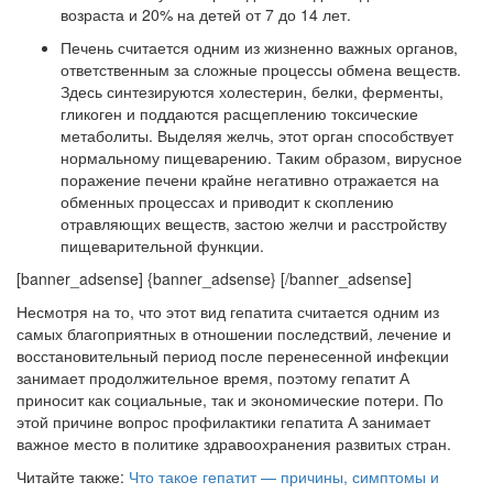
возраста и 20% на детей от 7 до 14 лет.
Печень считается одним из жизненно важных органов,
ответственным за сложные процессы обмена веществ.
Здесь синтезируются холестерин, белки, ферменты,
гликоген и поддаются расщеплению токсические
метаболиты. Выделяя желчь, этот орган способствует
нормальному пищеварению. Таким образом, вирусное
поражение печени крайне негативно отражается на
обменных процессах и приводит к скоплению
отравляющих веществ, застою желчи и расстройству
пищеварительной функции.
[banner_adsense] {banner_adsense} [/banner_adsense]
Несмотря на то, что этот вид гепатита считается одним из
самых благоприятных в отношении последствий, лечение и
восстановительный период после перенесенной инфекции
занимает продолжительное время, поэтому гепатит А
приносит как социальные, так и экономические потери. По
этой причине вопрос профилактики гепатита А занимает
важное место в политике здравоохранения развитых стран.
Читайте также:
Что такое гепатит — причины, симптомы и