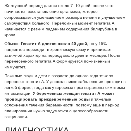
Желтушный период длится около 7–10 дней, после чего
начинается восстановление организма, которое
сопровождается уменьшением размера печени и улучшением
самочувствия больного. Переломный момент гепатита А
начинается с резким падением содержания билирубина в
крови.
Обычно
Гепатит А длится около 40 дней
, но у 15%
пациентов переходит в хроническую фазу и принимает
затяжной характер на период около девяти месяцев. После
перенесенного гепатита А формируется пожизненный
иммунитет.
Пожилые люди и дети в возрасте до одного года тяжело
переносят гепатит А. У дошкольников заболевание проходит в
легкой форме, тогда как у взрослых ярко выражены симптомы
интоксикации.
У беременных женщин гепатит А может
провоцировать преждевременные роды
и тяжелые
осложнения течения беременности, поэтому еще в период
планирования нужно задуматься о целесообразности
вакцинации.
ДИАГНОСТИКА