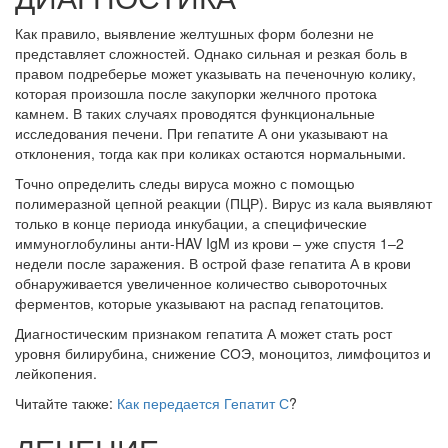
Как правило, выявление желтушных форм болезни не
представляет сложностей. Однако сильная и резкая боль в
правом подреберье может указывать на печеночную колику,
которая произошла после закупорки желчного протока
камнем. В таких случаях проводятся функциональные
исследования печени. При гепатите А они указывают на
отклонения, тогда как при коликах остаются нормальными.
Точно определить следы вируса можно с помощью
полимеразной цепной реакции (ПЦР). Вирус из кала выявляют
только в конце периода инкубации, а специфические
иммуноглобулины анти-HAV IgM из крови – уже спустя 1–2
недели после заражения. В острой фазе гепатита А в крови
обнаруживается увеличенное количество сывороточных
ферментов, которые указывают на распад гепатоцитов.
Диагностическим признаком гепатита А может стать рост
уровня билирубина, снижение СОЭ, моноцитоз, лимфоцитоз и
лейкопения.
Читайте также:
Как передается Гепатит С
?