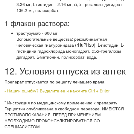
3.36 мг, L-гистидин - 2.16 мг, α,α-трегалозы дигидрат -
136.2 мг, полисорбат.
1 флакон раствора:
трастузумаб - 600 мг;
Вспомогательные вещества: рекомбинантная
человеческая гиалуронидаза (rHuPH20), L-гистидин, L-
гистидина гидрохлорида моногидрат, α,α-трегалозы
дигидрат, L-метионин, полисорбат, вода.
12. Условия отпуска из аптек
Препарат отпускается по рецепту лечащего врача.
- Нашли ошибку? Выделите ее и нажмите Ctrl + Enter
* Инструкция по медицинскому применению к препарату
Герцептин опубликована в свободном переводе. ИМЕЮТСЯ
ПРОТИВОПОКАЗАНИЯ. ПЕРЕД ПРИМЕНЕНИЕМ
НЕОБХОДИМО ПРОКОНСУЛЬТИРОВАТЬСЯ СО
СПЕЦИАЛИСТОМ