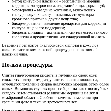
метод контурной пластики – распрямление морщин,
коррекция контуров носа, очертаний лица, формы губ;
мезотерапия – введение коктейлей, включающих
гиалуроновую кислоту, витамины, стимуляторы
кровяного притока и другие вещества;
биоармирование – введение препаратов для коррекции
контура лица и его поддержки;
биоревитализация – активизация синтеза естественного
коллагена и предшественников гиалуроновой кислоты.
Введение препаратов гиалуроновой кислоты в кожу лба
является частью комплексной процедуры неинвазивной
пластики лица.
Польза процедуры
Синтез гиалуроновой кислоты в глубинных слоях кожи
снижается с возрастом, разрушаются волокна коллагена,
отмечается появление сперва неглубоких морщин, затем более
явных. Во многих случаях процесс берет начало с носогубных
складок, затем становятся различимы морщины на лбу и
межбровной области. Особенно заметны изменения при
сравнении фото в течение трех-четырех лет.
Главная причина появления морщин – мимика, которая