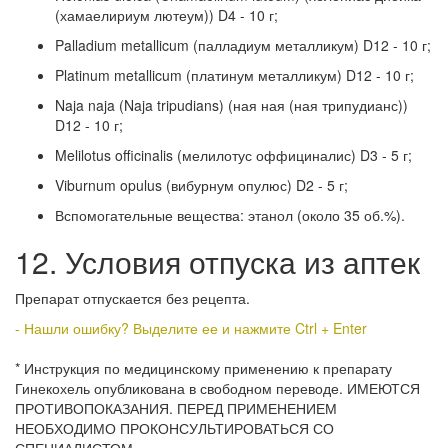
(хамаелириум лютеум)) D4 - 10 г;
Palladium metallicum (палладиум металликум) D12 - 10 г;
Platinum metallicum (платинум металликум) D12 - 10 г;
Naja naja (Naja tripudians) (ная ная (ная трипудианс))
D12 - 10 г;
Melilotus officinalis (мелилотус оффициналис) D3 - 5 г;
Viburnum opulus (вибурнум опулюс) D2 - 5 г;
Вспомогательные вещества: этанол (около 35 об.%).
12. Условия отпуска из аптек
Препарат отпускается без рецепта.
- Нашли ошибку? Выделите ее и нажмите Ctrl + Enter
* Инструкция по медицинскому применению к препарату
Гинекохель опубликована в свободном переводе. ИМЕЮТСЯ
ПРОТИВОПОКАЗАНИЯ. ПЕРЕД ПРИМЕНЕНИЕМ
НЕОБХОДИМО ПРОКОНСУЛЬТИРОВАТЬСЯ СО