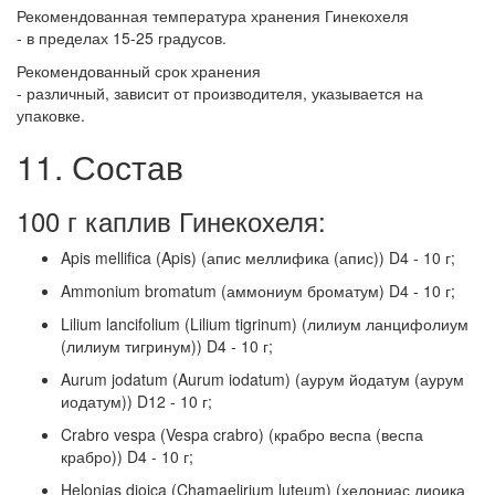
Рекомендованная температура хранения Гинекохеля
- в пределах 15-25 градусов.
Рекомендованный срок хранения
- различный, зависит от производителя, указывается на
упаковке.
11. Состав
100 г каплив Гинекохеля:
Apis mellifica (Apis) (апис меллифика (апис)) D4 - 10 г;
Ammonium bromatum (аммониум броматум) D4 - 10 г;
Lilium lancifolium (Lilium tigrinum) (лилиум ланцифолиум
(лилиум тигринум)) D4 - 10 г;
Aurum jodatum (Aurum iodatum) (аурум йодатум (аурум
иодатум)) D12 - 10 г;
Crabro vespa (Vespa crabro) (крабро веспа (веспа
крабро)) D4 - 10 г;
Helonias dioica (Chamaelirium luteum) (хелониас диоика