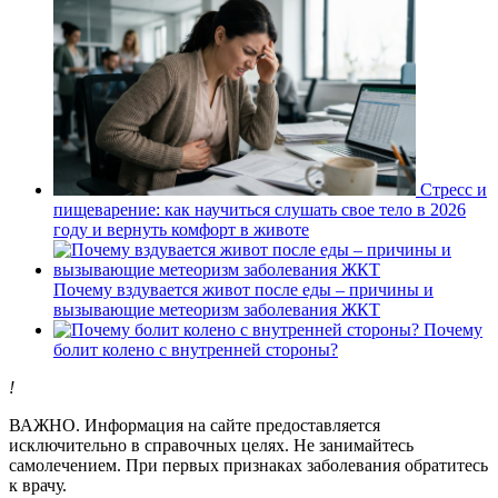
Стресс и
пищеварение: как научиться слушать свое тело в 2026
году и вернуть комфорт в животе
Почему вздувается живот после еды – причины и
вызывающие метеоризм заболевания ЖКТ
Почему
болит колено с внутренней стороны?
!
ВАЖНО.
Информация на сайте предоставляется
исключительно в справочных целях. Не занимайтесь
самолечением. При первых признаках заболевания обратитесь
к врачу.