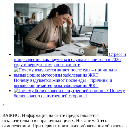
Стресс и
пищеварение: как научиться слушать свое тело в 2026
году и вернуть комфорт в животе
Почему вздувается живот после еды – причины и
вызывающие метеоризм заболевания ЖКТ
Почему
болит колено с внутренней стороны?
!
ВАЖНО.
Информация на сайте предоставляется
исключительно в справочных целях. Не занимайтесь
самолечением. При первых признаках заболевания обратитесь