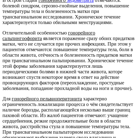
В острой стадии
гонорейного
эндометрита
отмечаются:
болевой синдром, серозно-гнойные выделения, повышение
температуры тела и болезненность матки при
трансвагинальном исследовании. Хроническое течение
характеризуется только обильными менструациями.
Отличительной особенностью
гонорейного
сальпингоофорита
является поражение сразу обоих придатков
матки, чего не случается при прочих инфекциях. При этом у
пациентов отмечаются: повышение температуры тела, боли в
области живота, отёчность и болезненность придатков матки
при трансвагинальном пальпировании. Хроническое течение
этой формы заболевания характеризуется лишь
периодическими болями в нижней части живота, которе
возникают спустя некоторое время в ответ на действие
провоцирующих факторов (переохлаждение, простудные
заболевания, попадание прохладной воды на ноги и прочие).
Для
гонорейного пельвиоперитонита
характерно
ограниченность локализации процесса о чём свидетельствует
наличие борозды, располагающейся несколько выше границ
паховой области. Из жалоб пациентов отмечают: учащение
сердцебиения, резкие продолжительные боли в области
живота, расстройства стула и повышение температуры тела.
При трансвагинальном пальпаторном исследовании
обнаруживают выбухание заднего свода влагалища и