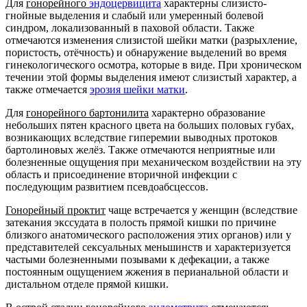
Для
гонорейного
эндоцервицита
характерны слизисто-
гнойные выделения и слабый или умеренный болевой
синдром, локализованный в паховой области. Также
отмечаются изменения слизистой шейки матки (разрыхление,
пористость, отёчность) и обнаружение выделений во время
гинекологического осмотра, которые в виде. При хроническом
течении этой формы выделения имеют слизистый характер, а
также отмечается
эрозия шейки матки
.
Для
гонорейного бартонилита
характерно образование
небольших пятен красного цвета на больших половых губах,
возникающих вследствие гиперемии выводных протоков
бартолиновых желёз. Также отмечаются неприятные или
болезненные ощущения при механическом воздействии на эту
область и присоединение вторичной инфекции с
последующим развитием псевдоабсцессов.
Гонорейный проктит
чаще встречается у женщин (вследствие
затекания экссудата в полость прямой кишки по причине
близкого анатомического расположения этих органов) или у
представителей сексуальных меньшинств и характеризуется
частыми болезненными позывами к дефекации, а также
постоянным ощущением жжения в перианальной области и
дистальном отделе прямой кишки.