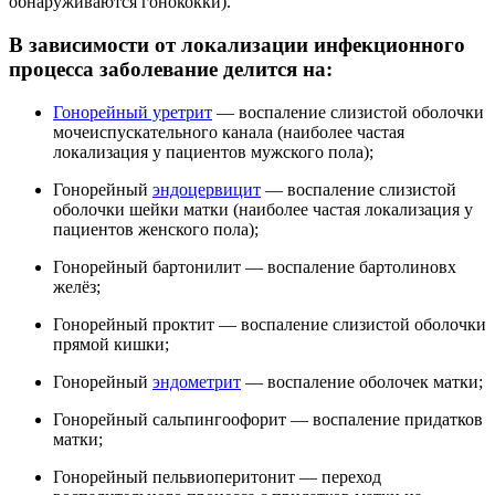
обнаруживаются гонококки).
В зависимости от локализации инфекционного
процесса заболевание делится на:
Гонорейный уретрит
— воспаление слизистой оболочки
мочеиспускательного канала (наиболее частая
локализация у пациентов мужского пола);
Гонорейный
эндоцервицит
— воспаление слизистой
оболочки шейки матки (наиболее частая локализация у
пациентов женского пола);
Гонорейный бартонилит — воспаление бартолиновх
желёз;
Гонорейный проктит — воспаление слизистой оболочки
прямой кишки;
Гонорейный
эндометрит
— воспаление оболочек матки;
Гонорейный сальпингоофорит — воспаление придатков
матки;
Гонорейный пельвиоперитонит — переход