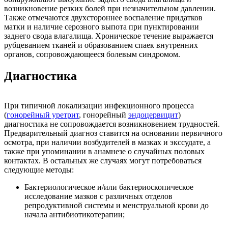
возникновение резких болей при незначительном давлении.
Также отмечаются двухстороннее воспаление придатков
матки и наличие серозного выпота при пунктировании
заднего свода влагалища. Хроническое течение выражается
рубцеванием тканей и образованием спаек внутренних
органов, сопровождающееся болевым синдромом.
Диагностика
При типичной локализации инфекционного процесса
(
гонорейный уретрит
, гонорейный
эндоцервицит
)
диагностика не сопровождается возникновением трудностей.
Предварительный диагноз ставится на основании первичного
осмотра, при наличии возбудителей в мазках и экссудате, а
также при упоминании в анамнезе о случайных половых
контактах. В остальных же случаях могут потребоваться
следующие методы:
Бактериологическое и/или бактериоскопическое
исследование мазков с различных отделов
репродуктивной системы и менструальной крови до
начала антибиотикотерапии;