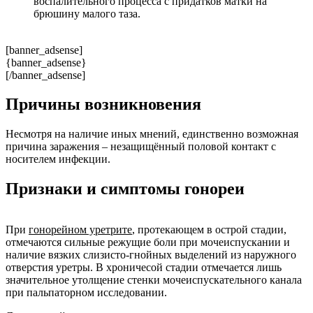
воспалительного процесса с придатков матки на
брюшину малого таза.
[banner_adsense]
{banner_adsense}
[/banner_adsense]
Причины возникновения
Несмотря на наличие иных мнений, единственно возможная
причина заражения – незащищённый половой контакт с
носителем инфекции.
Признаки и симптомы гонореи
При
гонорейном уретрите
, протекающем в острой стадии,
отмечаются сильные режущие боли при мочеиспускании и
наличие вязких слизисто-гнойных выделений из наружного
отверстия уретры. В хроничесой стадии отмечается лишь
значительное утолщение стенки мочеиспускательного канала
при пальпаторном исследовании.