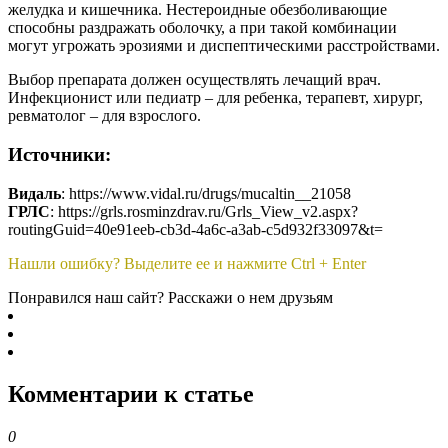
желудка и кишечника. Нестероидные обезболивающие
способны раздражать оболочку, а при такой комбинации
могут угрожать эрозиями и диспептическими расстройствами.
Выбор препарата должен осуществлять лечащий врач.
Инфекционист или педиатр – для ребенка, терапевт, хирург,
ревматолог – для взрослого.
Источники:
Видаль
: https://www.vidal.ru/drugs/mucaltin__21058
ГРЛС
: https://grls.rosminzdrav.ru/Grls_View_v2.aspx?
routingGuid=40e91eeb-cb3d-4a6c-a3ab-c5d932f33097&t=
Нашли ошибку? Выделите ее и нажмите Ctrl + Enter
Понравился наш сайт? Расскажи о нем друзьям
Комментарии к статье
0