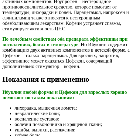
активных компонентов. Ибупрофен – нестероидное
противовоспалительное средство, которое помогает от
температуры, лихорадки и болей. Парацетамол, напроксен и
салициламид также относятся к нестероидным
обезболивающим лекарствам. Кофеин устраняет спазмы,
стимулирует активность ЦНС.
По лечебным свойствам оба препарата эффективны при
воспалениях, болях и температуре
.
Но Ибуклин содержит
комбинацию двух активных компонентов в детской форме, а
Цефекон – только парацетамол. Для врослых, напротив,
эффективнее может оказаться Цефекон, содержащий
дополнительно стимулятор – кофеин.
Показания к применению
Ибуклин любой формы и Цефекон для взрослых хорошо
помогают по таким показаниям:
лихорадка, мышечная ломота;
невралгические боли;
воспаление суставов;
болезни позвоночника и хрящевой ткани;
ушибы, вывихи, растяжения;
зубная боль;