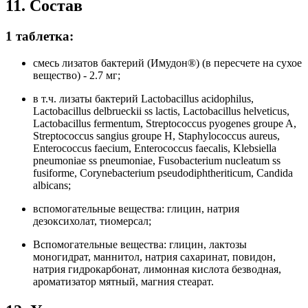
11. Состав
1 таблетка:
смесь лизатов бактерий (Имудон®) (в пересчете на сухое
вещество) - 2.7 мг;
в т.ч. лизаты бактерий Lactobacillus acidophilus,
Lactobacillus delbrueckii ss lactis, Lactobacillus helveticus,
Lactobacillus fermentum, Streptococcus pyogenes groupe A,
Streptococcus sangius groupe H, Staphylococcus aureus,
Enterococcus faecium, Enterococcus faecalis, Klebsiella
pneumoniae ss pneumoniae, Fusobacterium nucleatum ss
fusiforme, Corynebacterium pseudodiphtheriticum, Candida
albicans;
вспомогательные вещества: глицин, натрия
дезоксихолат, тиомерсал;
Вспомогательные вещества: глицин, лактозы
моногидрат, маннитол, натрия сахаринат, повидон,
натрия гидрокарбонат, лимонная кислота безводная,
ароматизатор мятный, магния стеарат.