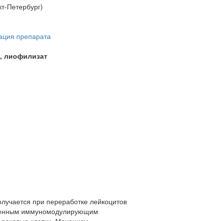
кт-Петербург)
ация препарата
, лиофилизат
лучается при переработке лейкоцитов
раженным иммуномодулирующим
 раковые клетки. Механизм