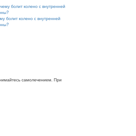
му болит колено с внутренней
оны?
анимайтесь самолечением. При