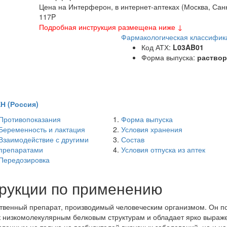
Цена на Интерферон, в интернет-аптеках (Москва, Сан
117
P
Подробная инструкция размещена ниже ↓
Фармакологическая классифик
Код АТХ:
L03AB01
Форма выпуска:
раствор
 (Россия)
Противопоказания
Форма выпуска
Беременность и лактация
Условия хранения
Взаимодействие с другими
Состав
препаратами
Условия отпуска из аптек
Передозировка
трукции по применению
твенный препарат, производимый человеческим организмом. Он по
я к низкомолекулярным белковым структурам и обладает ярко вы
ленным не только на возбудителей вирусных заболеваний, но и на