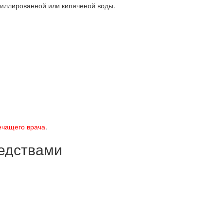
иллированной или кипяченой воды.
ечащего врача
.
редствами