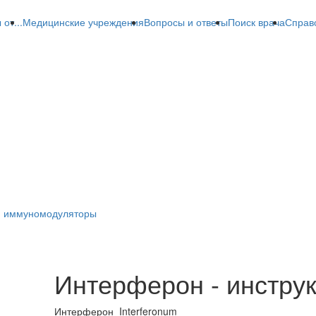
от...
Медицинские учреждения
Вопросы и ответы
Поиск врача
Справ
и иммуномодуляторы
Интерферон - инструк
Интерферон
Interferonum