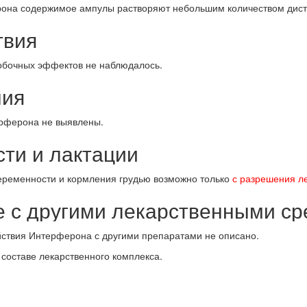
рона содержимое ампулы растворяют небольшим количеством дист
твия
бочных эффектов не наблюдалось.
ния
рферона не выявлены.
сти и лактации
ременности и кормления грудью возможно только
с разрешения л
е с другими лекарственными с
йствия Интерферона с другими препаратами не описано.
оставе лекарственного комплекса.