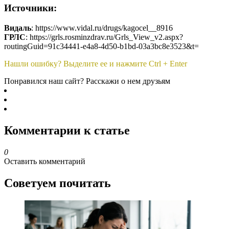
Источники:
Видаль
: https://www.vidal.ru/drugs/kagocel__8916
ГРЛС
: https://grls.rosminzdrav.ru/Grls_View_v2.aspx?
routingGuid=91c34441-e4a8-4d50-b1bd-03a3bc8e3523&t=
Нашли ошибку? Выделите ее и нажмите Ctrl + Enter
Понравился наш сайт? Расскажи о нем друзьям
Комментарии к статье
0
Оставить комментарий
Советуем почитать