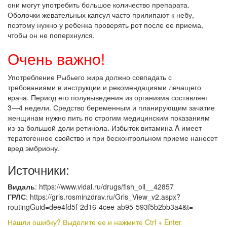
они могут употребить большое количество препарата.
Оболочки жевательных капсул часто прилипают к небу,
поэтому нужно у ребенка проверять рот после ее приема,
чтобы он не поперхнулся.
Очень важно!
Употребление Рыбьего жира должно совпадать с
требованиями в инструкции и рекомендациями лечащего
врача. Период его полувыведения из организма составляет
3―4 недели. Средство беременным и планирующим зачатие
женщинам нужно пить по строгим медицинским показаниям
из-за большой доли ретинола. Избыток витамина A имеет
тератогенное свойство и при бесконтрольном приеме нанесет
вред эмбриону.
Источники:
Видаль
: https://www.vidal.ru/drugs/fish_oil__42857
ГРЛС
: https://grls.rosminzdrav.ru/Grls_View_v2.aspx?
routingGuid=dee4fd5f-2d16-4cee-ab95-593f5b2bb3a4&t=
Нашли ошибку? Выделите ее и нажмите Ctrl + Enter