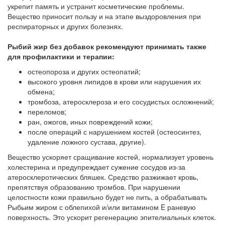
укрепит память и устранит косметические проблемы.
Вещество приносит пользу и на этапе выздоровления при
респираторных и других болезнях.
Рыбий жир без добавок рекомендуют принимать также
для профилактики и терапии:
остеопороза и других остеопатий;
высокого уровня липидов в крови или нарушения их
обмена;
тромбоза, атеросклероза и его сосудистых осложнений;
переломов;
ран, ожогов, иных повреждений кожи;
после операций с нарушением костей (остеосинтез,
удаление ложного сустава, другие).
Вещество ускоряет сращивание костей, нормализует уровень
холестерина и предупреждает сужение сосудов из-за
атеросклеротических бляшек. Средство разжижает кровь,
препятствуя образованию тромбов. При нарушении
целостности кожи правильно будет не пить, а обрабатывать
Рыбьим жиром с облепихой и/или витамином E раневую
поверхность. Это ускорит регенерацию эпителиальных клеток.