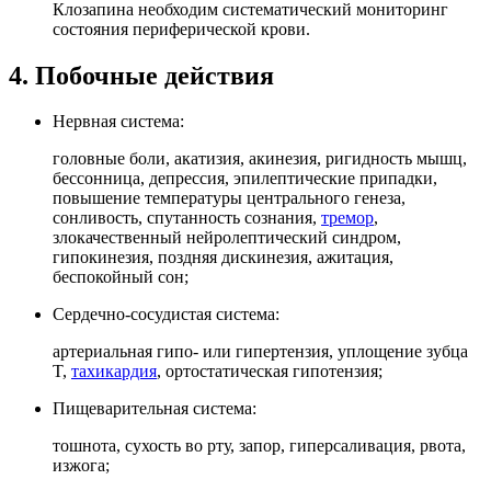
Клозапина необходим систематический мониторинг
состояния периферической крови.
4. Побочные действия
Нервная система:
головные боли, акатизия, акинезия, ригидность мышц,
бессонница, депрессия, эпилептические припадки,
повышение температуры центрального генеза,
сонливость, спутанность сознания,
тремор
,
злокачественный нейролептический синдром,
гипокинезия, поздняя дискинезия, ажитация,
беспокойный сон;
Сердечно-сосудистая система:
артериальная гипо- или гипертензия, уплощение зубца
T,
тахикардия
, ортостатическая гипотензия;
Пищеварительная система:
тошнота, сухость во рту, запор, гиперсаливация, рвота,
изжога;