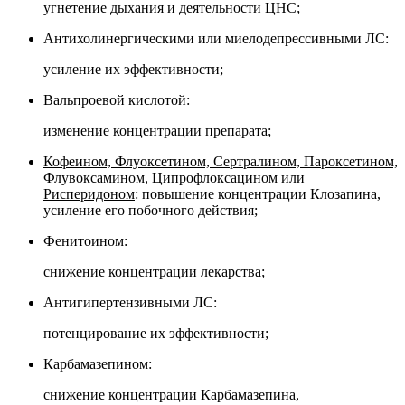
угнетение дыхания и деятельности ЦНС;
Антихолинергическими или миелодепрессивными ЛС:
усиление их эффективности;
Вальпроевой кислотой:
изменение концентрации препарата;
Кофеином, Флуоксетином, Сертралином, Пароксетином,
Флувоксамином, Ципрофлоксацином или
Рисперидоном
: повышение концентрации Клозапина,
усиление его побочного действия;
Фенитоином:
снижение концентрации лекарства;
Антигипертензивными ЛС:
потенцирование их эффективности;
Карбамазепином:
снижение концентрации Карбамазепина,