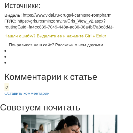
Источники:
Видаль
: https://www.vidal.ru/drugs/l-carnitine-rompharm
ГРЛС
: https://grls.rosminzdrav.ru/Grls_View_v2.aspx?
routingGuid=fa4ec839-7649-448a-ae30-98a4bf7a8e8d&t=
Нашли ошибку? Выделите ее и нажмите Ctrl + Enter
Понравился наш сайт? Расскажи о нем друзьям
Комментарии к статье
0
Оставить комментарий
Советуем почитать